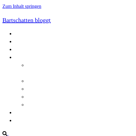
Zum Inhalt springen
Bartschatten bloggt
Blog
Cookie-Richtlinie (EU)
DatenschutzerklÃ¤rung
Programmierung
Automatischer Druck von Crystal Reports-
Dokumenten
RegulÃ¤re AusdrÃ¼cke in C#
Singleton und creational patterns
Tipps, Tricks und Kniffe fÃ¼r Crystal Reports
ViewStates auf dem Server speichern
Startseite
Impressum