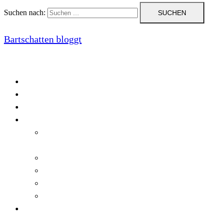
Suchen nach:
Bartschatten bloggt
Blog
Cookie-Richtlinie (EU)
DatenschutzerklÃ¤rung
Programmierung
Automatischer Druck von Crystal Reports-
Dokumenten
RegulÃ¤re AusdrÃ¼cke in C#
Singleton und creational patterns
Tipps, Tricks und Kniffe fÃ¼r Crystal Reports
ViewStates auf dem Server speichern
Startseite