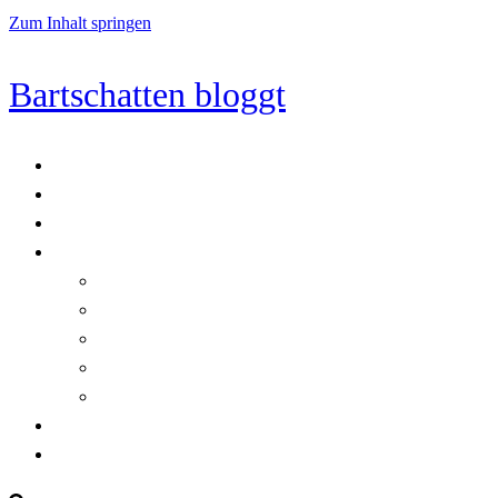
Zum Inhalt springen
Bartschatten bloggt
Blog
Cookie-Richtlinie (EU)
DatenschutzerklÃ¤rung
Programmierung
Automatischer Druck von Crystal Reports-Dokumenten
RegulÃ¤re AusdrÃ¼cke in C#
Singleton und creational patterns
Tipps, Tricks und Kniffe fÃ¼r Crystal Reports
ViewStates auf dem Server speichern
Startseite
Impressum