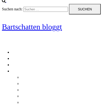
Suchen nach:
Bartschatten bloggt
Blog
Cookie-Richtlinie (EU)
DatenschutzerklÃ¤rung
Programmierung
Automatischer Druck von Crystal Reports-Dokumenten
RegulÃ¤re AusdrÃ¼cke in C#
Singleton und creational patterns
Tipps, Tricks und Kniffe fÃ¼r Crystal Reports
ViewStates auf dem Server speichern