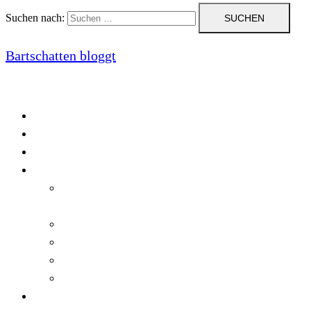
Suchen nach:
Bartschatten bloggt
Blog
Cookie-Richtlinie (EU)
DatenschutzerklÃ¤rung
Programmierung
Automatischer Druck von Crystal Reports-
Dokumenten
RegulÃ¤re AusdrÃ¼cke in C#
Singleton und creational patterns
Tipps, Tricks und Kniffe fÃ¼r Crystal Reports
ViewStates auf dem Server speichern
Startseite