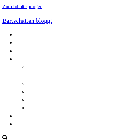
Zum Inhalt springen
Bartschatten bloggt
Blog
Cookie-Richtlinie (EU)
DatenschutzerklÃ¤rung
Programmierung
Automatischer Druck von Crystal Reports-
Dokumenten
RegulÃ¤re AusdrÃ¼cke in C#
Singleton und creational patterns
Tipps, Tricks und Kniffe fÃ¼r Crystal Reports
ViewStates auf dem Server speichern
Startseite
Impressum