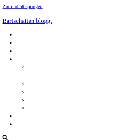
Zum Inhalt springen
Bartschatten bloggt
Blog
Cookie-Richtlinie (EU)
DatenschutzerklÃ¤rung
Programmierung
Automatischer Druck von Crystal Reports-
Dokumenten
RegulÃ¤re AusdrÃ¼cke in C#
Singleton und creational patterns
Tipps, Tricks und Kniffe fÃ¼r Crystal Reports
ViewStates auf dem Server speichern
Startseite
Impressum