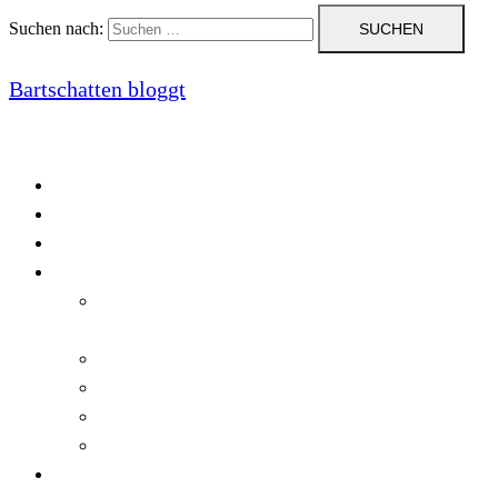
Suchen nach:
Bartschatten bloggt
Blog
Cookie-Richtlinie (EU)
DatenschutzerklÃ¤rung
Programmierung
Automatischer Druck von Crystal Reports-
Dokumenten
RegulÃ¤re AusdrÃ¼cke in C#
Singleton und creational patterns
Tipps, Tricks und Kniffe fÃ¼r Crystal Reports
ViewStates auf dem Server speichern
Startseite