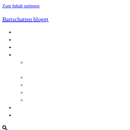
Zum Inhalt springen
Bartschatten bloggt
Blog
Cookie-Richtlinie (EU)
DatenschutzerklÃ¤rung
Programmierung
Automatischer Druck von Crystal Reports-
Dokumenten
RegulÃ¤re AusdrÃ¼cke in C#
Singleton und creational patterns
Tipps, Tricks und Kniffe fÃ¼r Crystal Reports
ViewStates auf dem Server speichern
Startseite
Impressum