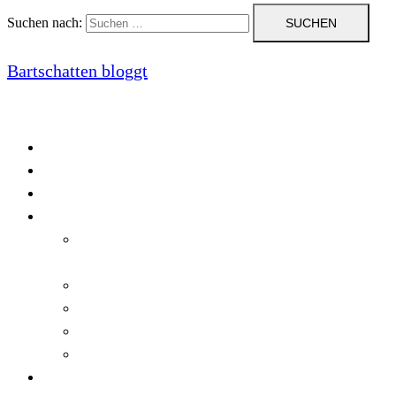
Suchen nach:
Bartschatten bloggt
Blog
Cookie-Richtlinie (EU)
DatenschutzerklÃ¤rung
Programmierung
Automatischer Druck von Crystal Reports-
Dokumenten
RegulÃ¤re AusdrÃ¼cke in C#
Singleton und creational patterns
Tipps, Tricks und Kniffe fÃ¼r Crystal Reports
ViewStates auf dem Server speichern
Startseite