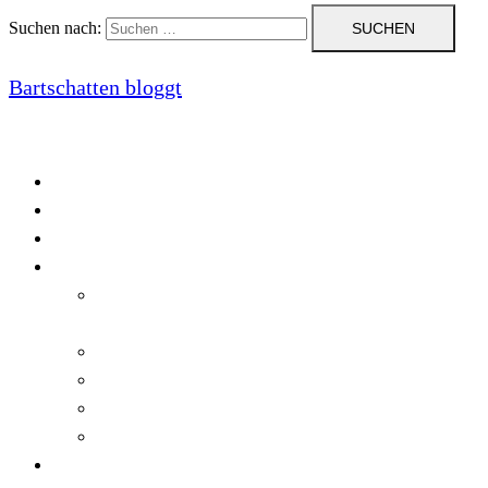
Suchen nach:
Bartschatten bloggt
Blog
Cookie-Richtlinie (EU)
DatenschutzerklÃ¤rung
Programmierung
Automatischer Druck von Crystal Reports-
Dokumenten
RegulÃ¤re AusdrÃ¼cke in C#
Singleton und creational patterns
Tipps, Tricks und Kniffe fÃ¼r Crystal Reports
ViewStates auf dem Server speichern
Startseite