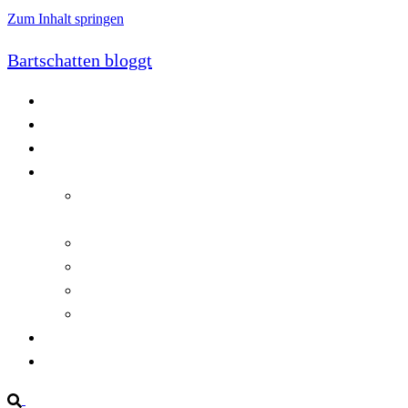
Zum Inhalt springen
Bartschatten bloggt
Blog
Cookie-Richtlinie (EU)
DatenschutzerklÃ¤rung
Programmierung
Automatischer Druck von Crystal Reports-
Dokumenten
RegulÃ¤re AusdrÃ¼cke in C#
Singleton und creational patterns
Tipps, Tricks und Kniffe fÃ¼r Crystal Reports
ViewStates auf dem Server speichern
Startseite
Impressum