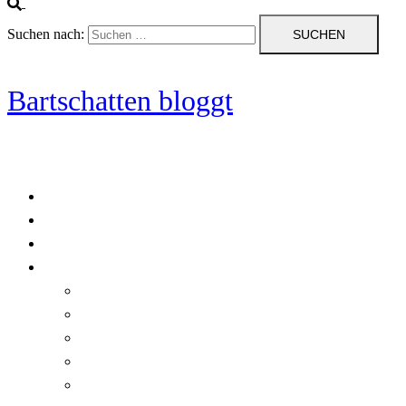
Suchen nach:
Bartschatten bloggt
Blog
Cookie-Richtlinie (EU)
DatenschutzerklÃ¤rung
Programmierung
Automatischer Druck von Crystal Reports-Dokumenten
RegulÃ¤re AusdrÃ¼cke in C#
Singleton und creational patterns
Tipps, Tricks und Kniffe fÃ¼r Crystal Reports
ViewStates auf dem Server speichern