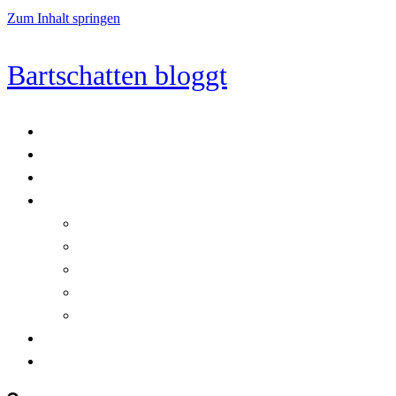
Zum Inhalt springen
Bartschatten bloggt
Blog
Cookie-Richtlinie (EU)
DatenschutzerklÃ¤rung
Programmierung
Automatischer Druck von Crystal Reports-Dokumenten
RegulÃ¤re AusdrÃ¼cke in C#
Singleton und creational patterns
Tipps, Tricks und Kniffe fÃ¼r Crystal Reports
ViewStates auf dem Server speichern
Startseite
Impressum