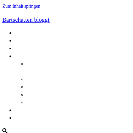
Zum Inhalt springen
Bartschatten bloggt
Blog
Cookie-Richtlinie (EU)
DatenschutzerklÃ¤rung
Programmierung
Automatischer Druck von Crystal Reports-
Dokumenten
RegulÃ¤re AusdrÃ¼cke in C#
Singleton und creational patterns
Tipps, Tricks und Kniffe fÃ¼r Crystal Reports
ViewStates auf dem Server speichern
Startseite
Impressum