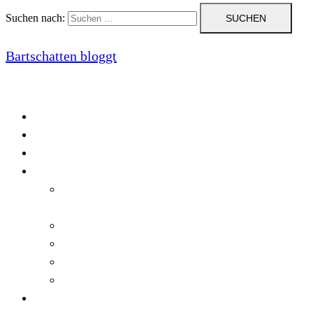
Suchen nach:
Bartschatten bloggt
Blog
Cookie-Richtlinie (EU)
DatenschutzerklÃ¤rung
Programmierung
Automatischer Druck von Crystal Reports-
Dokumenten
RegulÃ¤re AusdrÃ¼cke in C#
Singleton und creational patterns
Tipps, Tricks und Kniffe fÃ¼r Crystal Reports
ViewStates auf dem Server speichern
Startseite