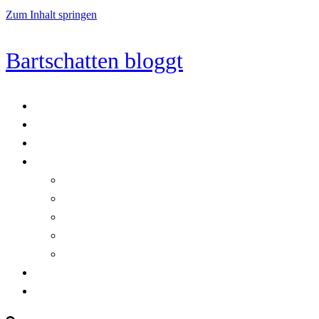
Zum Inhalt springen
Bartschatten bloggt
Blog
Cookie-Richtlinie (EU)
DatenschutzerklÃ¤rung
Programmierung
Automatischer Druck von Crystal Reports-Dokumenten
RegulÃ¤re AusdrÃ¼cke in C#
Singleton und creational patterns
Tipps, Tricks und Kniffe fÃ¼r Crystal Reports
ViewStates auf dem Server speichern
Startseite
Impressum