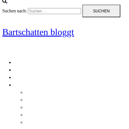
Suchen nach:
Bartschatten bloggt
Blog
Cookie-Richtlinie (EU)
DatenschutzerklÃ¤rung
Programmierung
Automatischer Druck von Crystal Reports-Dokumenten
RegulÃ¤re AusdrÃ¼cke in C#
Singleton und creational patterns
Tipps, Tricks und Kniffe fÃ¼r Crystal Reports
ViewStates auf dem Server speichern