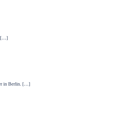
 […]
 in Berlin. […]