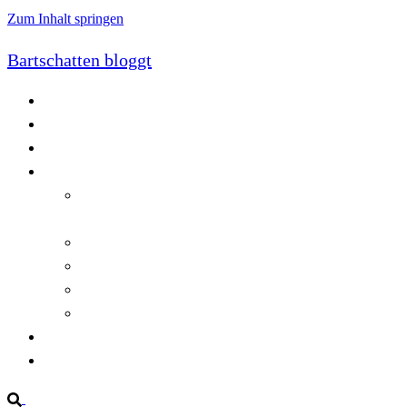
Zum Inhalt springen
Bartschatten bloggt
Blog
Cookie-Richtlinie (EU)
DatenschutzerklÃ¤rung
Programmierung
Automatischer Druck von Crystal Reports-
Dokumenten
RegulÃ¤re AusdrÃ¼cke in C#
Singleton und creational patterns
Tipps, Tricks und Kniffe fÃ¼r Crystal Reports
ViewStates auf dem Server speichern
Startseite
Impressum