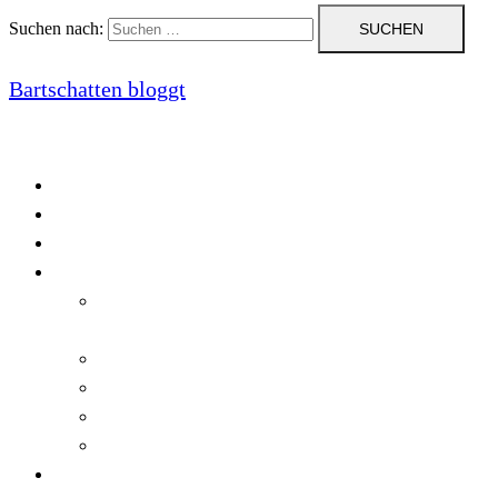
Suchen nach:
Bartschatten bloggt
Blog
Cookie-Richtlinie (EU)
DatenschutzerklÃ¤rung
Programmierung
Automatischer Druck von Crystal Reports-
Dokumenten
RegulÃ¤re AusdrÃ¼cke in C#
Singleton und creational patterns
Tipps, Tricks und Kniffe fÃ¼r Crystal Reports
ViewStates auf dem Server speichern
Startseite