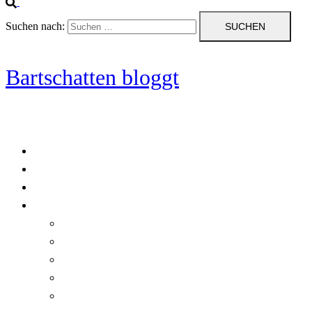
Suchen nach:
Bartschatten bloggt
Blog
Cookie-Richtlinie (EU)
DatenschutzerklÃ¤rung
Programmierung
Automatischer Druck von Crystal Reports-Dokumenten
RegulÃ¤re AusdrÃ¼cke in C#
Singleton und creational patterns
Tipps, Tricks und Kniffe fÃ¼r Crystal Reports
ViewStates auf dem Server speichern