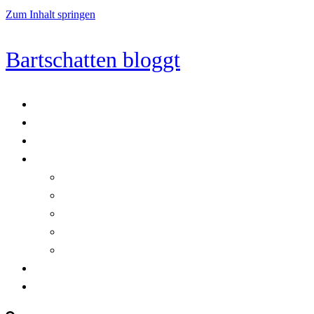
Zum Inhalt springen
Bartschatten bloggt
Blog
Cookie-Richtlinie (EU)
DatenschutzerklÃ¤rung
Programmierung
Automatischer Druck von Crystal Reports-Dokumenten
RegulÃ¤re AusdrÃ¼cke in C#
Singleton und creational patterns
Tipps, Tricks und Kniffe fÃ¼r Crystal Reports
ViewStates auf dem Server speichern
Startseite
Impressum