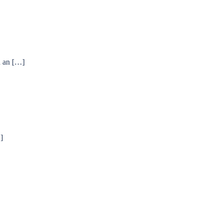
h an […]
]