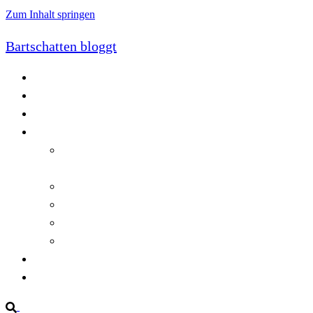
Zum Inhalt springen
Bartschatten bloggt
Blog
Cookie-Richtlinie (EU)
DatenschutzerklÃ¤rung
Programmierung
Automatischer Druck von Crystal Reports-
Dokumenten
RegulÃ¤re AusdrÃ¼cke in C#
Singleton und creational patterns
Tipps, Tricks und Kniffe fÃ¼r Crystal Reports
ViewStates auf dem Server speichern
Startseite
Impressum