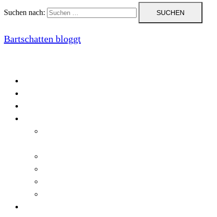
Suchen nach:
Bartschatten bloggt
Blog
Cookie-Richtlinie (EU)
DatenschutzerklÃ¤rung
Programmierung
Automatischer Druck von Crystal Reports-
Dokumenten
RegulÃ¤re AusdrÃ¼cke in C#
Singleton und creational patterns
Tipps, Tricks und Kniffe fÃ¼r Crystal Reports
ViewStates auf dem Server speichern
Startseite