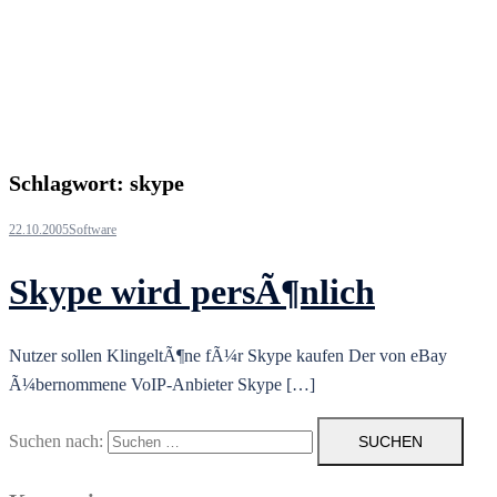
Schlagwort:
skype
22.10.2005
Software
Skype wird persÃ¶nlich
Nutzer sollen KlingeltÃ¶ne fÃ¼r Skype kaufen Der von eBay
Ã¼bernommene VoIP-Anbieter Skype […]
Suchen nach: