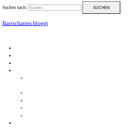
Suchen nach:
Bartschatten bloggt
Blog
Cookie-Richtlinie (EU)
DatenschutzerklÃ¤rung
Programmierung
Automatischer Druck von Crystal Reports-
Dokumenten
RegulÃ¤re AusdrÃ¼cke in C#
Singleton und creational patterns
Tipps, Tricks und Kniffe fÃ¼r Crystal Reports
ViewStates auf dem Server speichern
Startseite