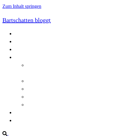
Zum Inhalt springen
Bartschatten bloggt
Blog
Cookie-Richtlinie (EU)
DatenschutzerklÃ¤rung
Programmierung
Automatischer Druck von Crystal Reports-
Dokumenten
RegulÃ¤re AusdrÃ¼cke in C#
Singleton und creational patterns
Tipps, Tricks und Kniffe fÃ¼r Crystal Reports
ViewStates auf dem Server speichern
Startseite
Impressum