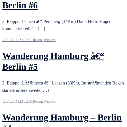
Berlin #6
3. Etappe: Lenzen â€“ Perleberg (34Km) Dank Herrn Hagen
konnten wir etliche […]
12.01.2011
22.10.2021
Reisen
,
Wandern
Wanderung Hamburg â€“
Berlin #5
2. Etappe: LÃ¼btheen â€“ Lenzen (33Km) Im strÃ¶menden Regen
startete unsere zweite […]
12.01.2011
22.10.2021
Reisen
,
Wandern
Wanderung Hamburg – Berlin