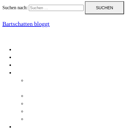
Suchen nach:
Bartschatten bloggt
Blog
Cookie-Richtlinie (EU)
DatenschutzerklÃ¤rung
Programmierung
Automatischer Druck von Crystal Reports-
Dokumenten
RegulÃ¤re AusdrÃ¼cke in C#
Singleton und creational patterns
Tipps, Tricks und Kniffe fÃ¼r Crystal Reports
ViewStates auf dem Server speichern
Startseite