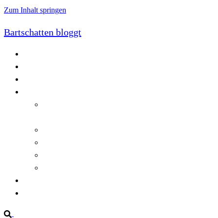
Zum Inhalt springen
Bartschatten bloggt
Blog
Cookie-Richtlinie (EU)
DatenschutzerklÃ¤rung
Programmierung
Automatischer Druck von Crystal Reports-
Dokumenten
RegulÃ¤re AusdrÃ¼cke in C#
Singleton und creational patterns
Tipps, Tricks und Kniffe fÃ¼r Crystal Reports
ViewStates auf dem Server speichern
Startseite
Impressum