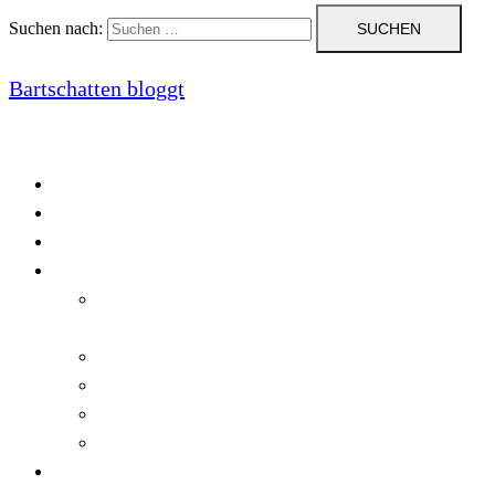
Suchen nach:
Bartschatten bloggt
Blog
Cookie-Richtlinie (EU)
DatenschutzerklÃ¤rung
Programmierung
Automatischer Druck von Crystal Reports-
Dokumenten
RegulÃ¤re AusdrÃ¼cke in C#
Singleton und creational patterns
Tipps, Tricks und Kniffe fÃ¼r Crystal Reports
ViewStates auf dem Server speichern
Startseite