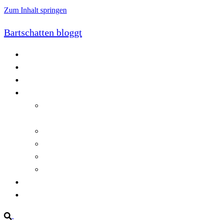
Zum Inhalt springen
Bartschatten bloggt
Blog
Cookie-Richtlinie (EU)
DatenschutzerklÃ¤rung
Programmierung
Automatischer Druck von Crystal Reports-
Dokumenten
RegulÃ¤re AusdrÃ¼cke in C#
Singleton und creational patterns
Tipps, Tricks und Kniffe fÃ¼r Crystal Reports
ViewStates auf dem Server speichern
Startseite
Impressum