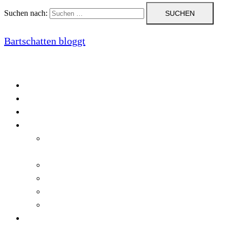
Suchen nach:
Bartschatten bloggt
Blog
Cookie-Richtlinie (EU)
DatenschutzerklÃ¤rung
Programmierung
Automatischer Druck von Crystal Reports-
Dokumenten
RegulÃ¤re AusdrÃ¼cke in C#
Singleton und creational patterns
Tipps, Tricks und Kniffe fÃ¼r Crystal Reports
ViewStates auf dem Server speichern
Startseite