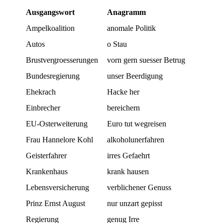
Ausgangswort
Anagramm
Ampelkoalition
anomale Politik
Autos
o Stau
Brustvergroesserungen
vorn gern suesser Betrug
Bundesregierung
unser Beerdigung
Ehekrach
Hacke her
Einbrecher
bereichern
EU-Osterweiterung
Euro tut wegreisen
Frau Hannelore Kohl
alkoholunerfahren
Geisterfahrer
irres Gefaehrt
Krankenhaus
krank hausen
Lebensversicherung
verblichener Genuss
Prinz Ernst August
nur unzart gepisst
Regierung
genug Irre