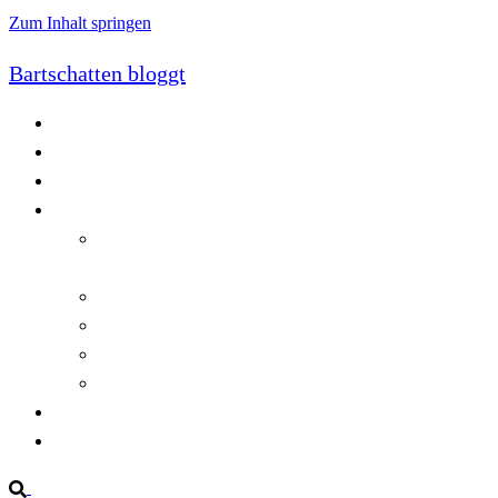
Zum Inhalt springen
Bartschatten bloggt
Blog
Cookie-Richtlinie (EU)
DatenschutzerklÃ¤rung
Programmierung
Automatischer Druck von Crystal Reports-
Dokumenten
RegulÃ¤re AusdrÃ¼cke in C#
Singleton und creational patterns
Tipps, Tricks und Kniffe fÃ¼r Crystal Reports
ViewStates auf dem Server speichern
Startseite
Impressum