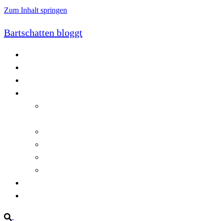
Zum Inhalt springen
Bartschatten bloggt
Blog
Cookie-Richtlinie (EU)
DatenschutzerklÃ¤rung
Programmierung
Automatischer Druck von Crystal Reports-
Dokumenten
RegulÃ¤re AusdrÃ¼cke in C#
Singleton und creational patterns
Tipps, Tricks und Kniffe fÃ¼r Crystal Reports
ViewStates auf dem Server speichern
Startseite
Impressum