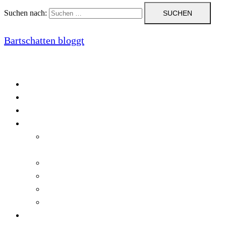
Suchen nach:
Bartschatten bloggt
Blog
Cookie-Richtlinie (EU)
DatenschutzerklÃ¤rung
Programmierung
Automatischer Druck von Crystal Reports-
Dokumenten
RegulÃ¤re AusdrÃ¼cke in C#
Singleton und creational patterns
Tipps, Tricks und Kniffe fÃ¼r Crystal Reports
ViewStates auf dem Server speichern
Startseite