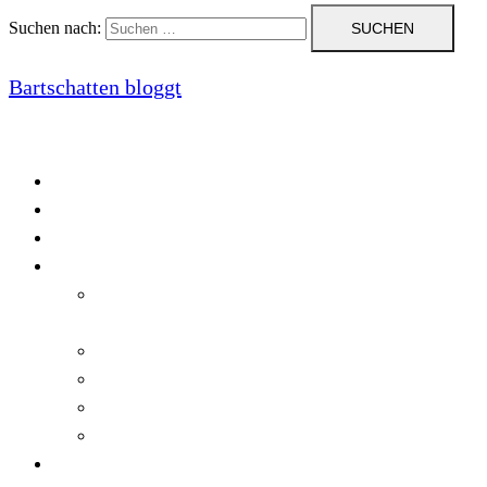
Suchen nach:
Bartschatten bloggt
Blog
Cookie-Richtlinie (EU)
DatenschutzerklÃ¤rung
Programmierung
Automatischer Druck von Crystal Reports-
Dokumenten
RegulÃ¤re AusdrÃ¼cke in C#
Singleton und creational patterns
Tipps, Tricks und Kniffe fÃ¼r Crystal Reports
ViewStates auf dem Server speichern
Startseite