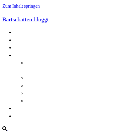
Zum Inhalt springen
Bartschatten bloggt
Blog
Cookie-Richtlinie (EU)
DatenschutzerklÃ¤rung
Programmierung
Automatischer Druck von Crystal Reports-
Dokumenten
RegulÃ¤re AusdrÃ¼cke in C#
Singleton und creational patterns
Tipps, Tricks und Kniffe fÃ¼r Crystal Reports
ViewStates auf dem Server speichern
Startseite
Impressum