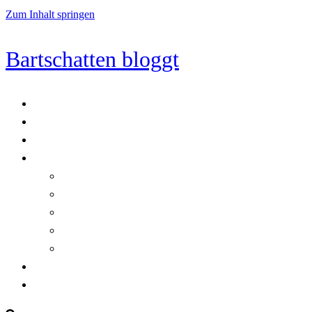
Zum Inhalt springen
Bartschatten bloggt
Blog
Cookie-Richtlinie (EU)
DatenschutzerklÃ¤rung
Programmierung
Automatischer Druck von Crystal Reports-Dokumenten
RegulÃ¤re AusdrÃ¼cke in C#
Singleton und creational patterns
Tipps, Tricks und Kniffe fÃ¼r Crystal Reports
ViewStates auf dem Server speichern
Startseite
Impressum