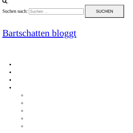
Suchen nach:
Bartschatten bloggt
Blog
Cookie-Richtlinie (EU)
DatenschutzerklÃ¤rung
Programmierung
Automatischer Druck von Crystal Reports-Dokumenten
RegulÃ¤re AusdrÃ¼cke in C#
Singleton und creational patterns
Tipps, Tricks und Kniffe fÃ¼r Crystal Reports
ViewStates auf dem Server speichern