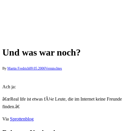
Und was war noch?
By
Martin Fredrich
09.05.2006
Vermischtes
Ach ja:
â€œReal life ist etwas fÃ¼r Leute, die im Internet keine Freunde
finden.â€
Via
Sprottenblog