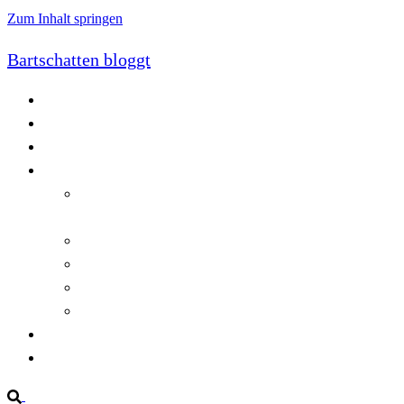
Zum Inhalt springen
Bartschatten bloggt
Blog
Cookie-Richtlinie (EU)
DatenschutzerklÃ¤rung
Programmierung
Automatischer Druck von Crystal Reports-
Dokumenten
RegulÃ¤re AusdrÃ¼cke in C#
Singleton und creational patterns
Tipps, Tricks und Kniffe fÃ¼r Crystal Reports
ViewStates auf dem Server speichern
Startseite
Impressum