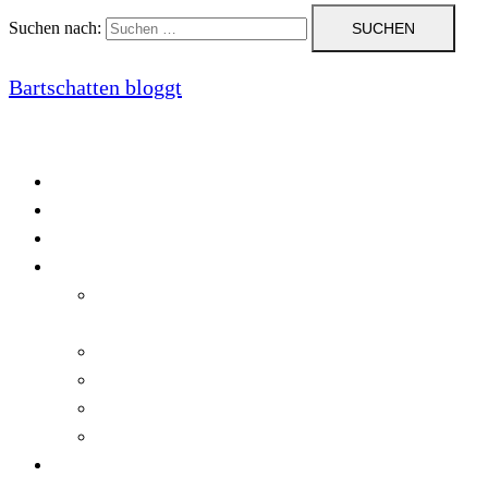
Suchen nach:
Bartschatten bloggt
Blog
Cookie-Richtlinie (EU)
DatenschutzerklÃ¤rung
Programmierung
Automatischer Druck von Crystal Reports-
Dokumenten
RegulÃ¤re AusdrÃ¼cke in C#
Singleton und creational patterns
Tipps, Tricks und Kniffe fÃ¼r Crystal Reports
ViewStates auf dem Server speichern
Startseite