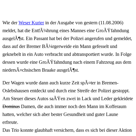
Wie der
Weser Kurier
in der Ausgabe von gestern (11.08.2006)
meldet, hat die EntfÃ¼hrung eines Mannes eine GroÃŸfahndung
ausgelÃ¶st. Ein Passant hat bei der Polizei angerufen und gemeldet,
dass auf der Bremer BÃ¼rgerweide ein Mann gefesselt und
geknebelt in ein Auto verbracht und abtransportiert wurde. In Folge
dessen wurde eine GroÃŸfahndung nach einem Fahrzeug aus dem
niedersÃ¤chsischen Braake ausgelÃ¶st.
Der Wagen wurde dann auch kurze Zeit spÃ¤ter in Bremen-
Oslebshausen entdeckt und durch eine Streife der Polizei gestoppt.
Am Steuer dieses Autos saÃŸen zwei in Lack und Leder gekleidete
Dominas
Damen, die auch immer noch den Mann im Kofferaum
hatten, welcher sich aber bester Gesundheit und guter Laune
erfreute.
Das Trio konnte glaubhaft versichern, dass es sich bei dieser Aktion