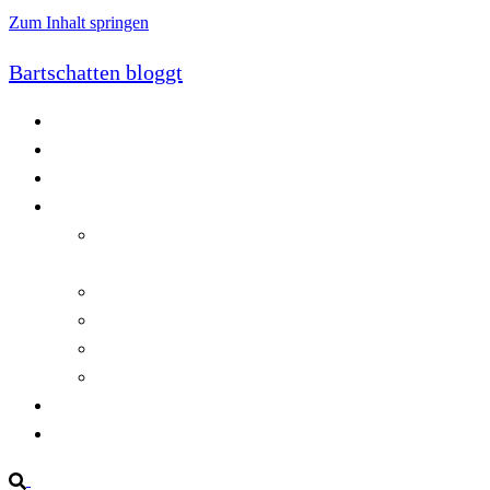
Zum Inhalt springen
Bartschatten bloggt
Blog
Cookie-Richtlinie (EU)
DatenschutzerklÃ¤rung
Programmierung
Automatischer Druck von Crystal Reports-
Dokumenten
RegulÃ¤re AusdrÃ¼cke in C#
Singleton und creational patterns
Tipps, Tricks und Kniffe fÃ¼r Crystal Reports
ViewStates auf dem Server speichern
Startseite
Impressum