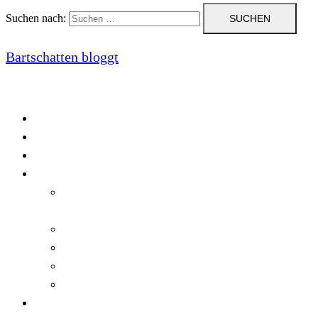
Suchen nach:
Bartschatten bloggt
Blog
Cookie-Richtlinie (EU)
DatenschutzerklÃ¤rung
Programmierung
Automatischer Druck von Crystal Reports-
Dokumenten
RegulÃ¤re AusdrÃ¼cke in C#
Singleton und creational patterns
Tipps, Tricks und Kniffe fÃ¼r Crystal Reports
ViewStates auf dem Server speichern
Startseite