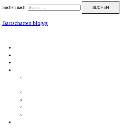
Suchen nach:
Bartschatten bloggt
Blog
Cookie-Richtlinie (EU)
DatenschutzerklÃ¤rung
Programmierung
Automatischer Druck von Crystal Reports-
Dokumenten
RegulÃ¤re AusdrÃ¼cke in C#
Singleton und creational patterns
Tipps, Tricks und Kniffe fÃ¼r Crystal Reports
ViewStates auf dem Server speichern
Startseite