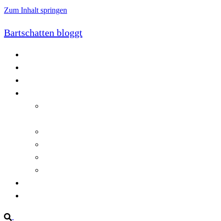
Zum Inhalt springen
Bartschatten bloggt
Blog
Cookie-Richtlinie (EU)
DatenschutzerklÃ¤rung
Programmierung
Automatischer Druck von Crystal Reports-
Dokumenten
RegulÃ¤re AusdrÃ¼cke in C#
Singleton und creational patterns
Tipps, Tricks und Kniffe fÃ¼r Crystal Reports
ViewStates auf dem Server speichern
Startseite
Impressum