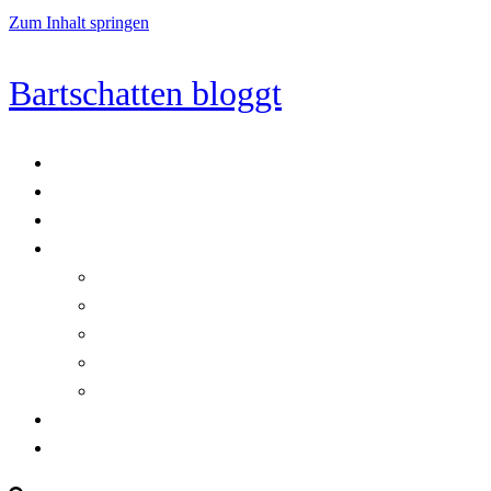
Zum Inhalt springen
Bartschatten bloggt
Blog
Cookie-Richtlinie (EU)
DatenschutzerklÃ¤rung
Programmierung
Automatischer Druck von Crystal Reports-Dokumenten
RegulÃ¤re AusdrÃ¼cke in C#
Singleton und creational patterns
Tipps, Tricks und Kniffe fÃ¼r Crystal Reports
ViewStates auf dem Server speichern
Startseite
Impressum