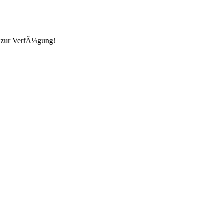
n zur VerfÃ¼gung!