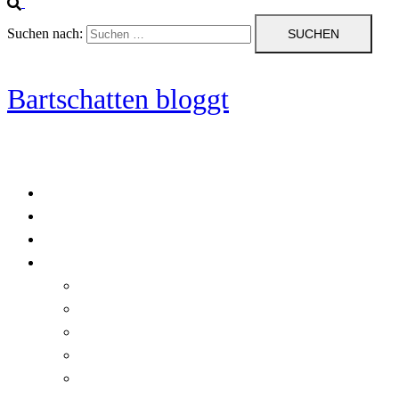
Suchen nach:
Bartschatten bloggt
Blog
Cookie-Richtlinie (EU)
DatenschutzerklÃ¤rung
Programmierung
Automatischer Druck von Crystal Reports-Dokumenten
RegulÃ¤re AusdrÃ¼cke in C#
Singleton und creational patterns
Tipps, Tricks und Kniffe fÃ¼r Crystal Reports
ViewStates auf dem Server speichern