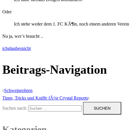
Oder
Ich stehe weder dem 1. FC KÃ¶ln, noch einem anderen Verei
Na ja, wer’s braucht ..
ichglaubesnicht
Beitrags-Navigation
Schweineohren
Tipps, Tricks und Kniffe fÃ¼r Crystal Reports
Suchen nach:
Kategorien