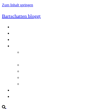
Zum Inhalt springen
Bartschatten bloggt
Blog
Cookie-Richtlinie (EU)
DatenschutzerklÃ¤rung
Programmierung
Automatischer Druck von Crystal Reports-
Dokumenten
RegulÃ¤re AusdrÃ¼cke in C#
Singleton und creational patterns
Tipps, Tricks und Kniffe fÃ¼r Crystal Reports
ViewStates auf dem Server speichern
Startseite
Impressum