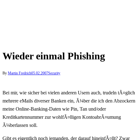
Wieder einmal Phishing
By
Martin Fredrich
05.02.2007
Security
Bei mir, wie sicher bei vielen anderen Usern auch, trudeln tÃ¤glich
mehrere eMails diverser Banken ein, Ã¼ber die ich den Abzockern
meine Online-Banking-Daten wie Pin, Tan und/oder
Kreditkartennummer zur wohlfÃ¤lligen KontoabrÃ¤umung
Ã¼berlassen soll.
Gibt es eigentlich noch jemanden, der darauf hineinfÃ¤llt? Zwar