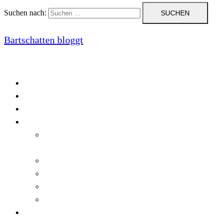
Suchen nach:
Bartschatten bloggt
Blog
Cookie-Richtlinie (EU)
DatenschutzerklÃ¤rung
Programmierung
Automatischer Druck von Crystal Reports-
Dokumenten
RegulÃ¤re AusdrÃ¼cke in C#
Singleton und creational patterns
Tipps, Tricks und Kniffe fÃ¼r Crystal Reports
ViewStates auf dem Server speichern
Startseite