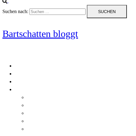
Suchen nach:
Bartschatten bloggt
Blog
Cookie-Richtlinie (EU)
DatenschutzerklÃ¤rung
Programmierung
Automatischer Druck von Crystal Reports-Dokumenten
RegulÃ¤re AusdrÃ¼cke in C#
Singleton und creational patterns
Tipps, Tricks und Kniffe fÃ¼r Crystal Reports
ViewStates auf dem Server speichern