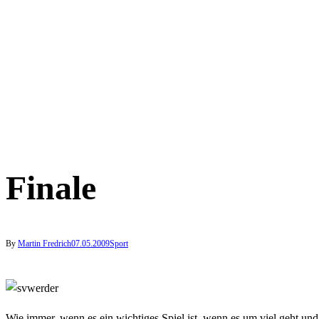
Finale
By
Martin Fredrich
07.05.2009
Sport
Wie immer, wenn es ein wichtiges Spiel ist, wenn es um viel geht u