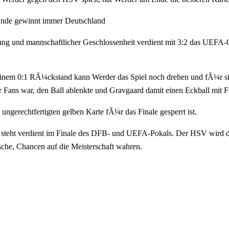
 Ende gewinnt immer Deutschland
g und mannschaftlicher Geschlossenheit verdient mit 3:2 das UEFA-C
 einem 0:1 RÃ¼ckstand kann Werder das Spiel noch drehen und fÃ¼r si
r Fans war, den Ball ablenkte und Gravgaard damit einen Eckball mit F
ungerechtfertigten gelben Karte fÃ¼r das Finale gesperrt ist.
nd steht verdient im Finale des DFB- und UEFA-Pokals. Der HSV wird di
sche, Chancen auf die Meisterschaft wahren.