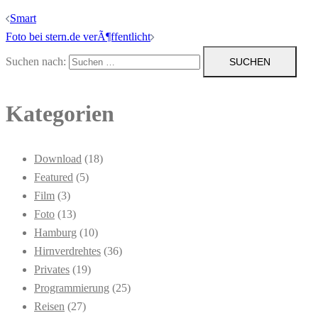
Smart
Foto bei stern.de verÃ¶ffentlicht
Suchen nach:
Kategorien
Download
(18)
Featured
(5)
Film
(3)
Foto
(13)
Hamburg
(10)
Hirnverdrehtes
(36)
Privates
(19)
Programmierung
(25)
Reisen
(27)