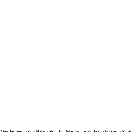
nd Werder gegen den HSV spielt, hat Werder am Ende die besseren Karte