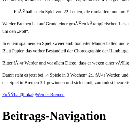
FuÃŸball ist ein Spiel von 22 Leuten, die rumlaufen, und am
Werder Bremen hat auf Grund einer groÃŸen kÃ¤mpferischen Leistun
um den „Pott“.
In einem spannenden Spiel zweier ambitionierter Mannschaften und
Blatt Papier, das vorher Bestandteil der Choreographie der Hamburge
Bitter fÃ¼r Werder und vor allem Diego, dass er wegen einer vÃ¶llig 
Damit steht es jetzt bei „4 Spiele in 3 Wochen“ 2:1 fÃ¼r Werder, u
das Spiel in Bremen 3:1 gewinnen und sich damit, zumindest theoreti
FuÃŸball
0
Pokal
0
Werder Bremen
Beitrags-Navigation