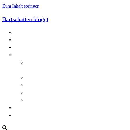
Zum Inhalt springen
Bartschatten bloggt
Blog
Cookie-Richtlinie (EU)
DatenschutzerklÃ¤rung
Programmierung
Automatischer Druck von Crystal Reports-
Dokumenten
RegulÃ¤re AusdrÃ¼cke in C#
Singleton und creational patterns
Tipps, Tricks und Kniffe fÃ¼r Crystal Reports
ViewStates auf dem Server speichern
Startseite
Impressum