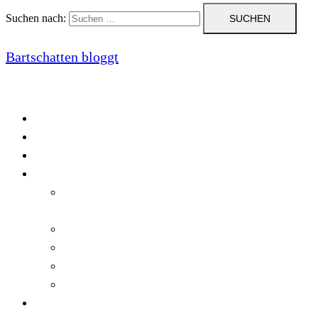
Suchen nach:
Bartschatten bloggt
Blog
Cookie-Richtlinie (EU)
DatenschutzerklÃ¤rung
Programmierung
Automatischer Druck von Crystal Reports-
Dokumenten
RegulÃ¤re AusdrÃ¼cke in C#
Singleton und creational patterns
Tipps, Tricks und Kniffe fÃ¼r Crystal Reports
ViewStates auf dem Server speichern
Startseite