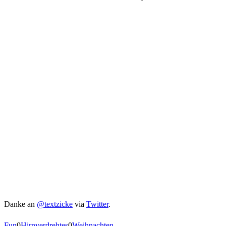
Danke an
@textzicke
via
Twitter
.
Fun
0
Hirnverdrehtes
0
Weihnachten