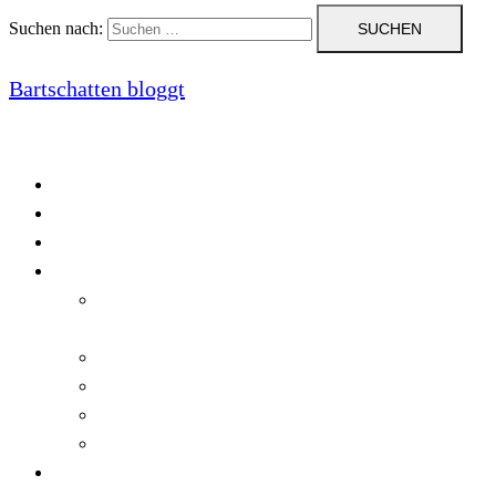
Suchen nach:
Bartschatten bloggt
Blog
Cookie-Richtlinie (EU)
DatenschutzerklÃ¤rung
Programmierung
Automatischer Druck von Crystal Reports-
Dokumenten
RegulÃ¤re AusdrÃ¼cke in C#
Singleton und creational patterns
Tipps, Tricks und Kniffe fÃ¼r Crystal Reports
ViewStates auf dem Server speichern
Startseite