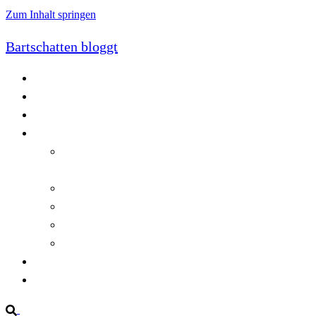
Zum Inhalt springen
Bartschatten bloggt
Blog
Cookie-Richtlinie (EU)
DatenschutzerklÃ¤rung
Programmierung
Automatischer Druck von Crystal Reports-
Dokumenten
RegulÃ¤re AusdrÃ¼cke in C#
Singleton und creational patterns
Tipps, Tricks und Kniffe fÃ¼r Crystal Reports
ViewStates auf dem Server speichern
Startseite
Impressum