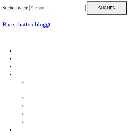
Suchen nach:
Bartschatten bloggt
Blog
Cookie-Richtlinie (EU)
DatenschutzerklÃ¤rung
Programmierung
Automatischer Druck von Crystal Reports-
Dokumenten
RegulÃ¤re AusdrÃ¼cke in C#
Singleton und creational patterns
Tipps, Tricks und Kniffe fÃ¼r Crystal Reports
ViewStates auf dem Server speichern
Startseite