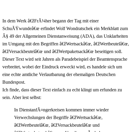
In dem Werk â€žFrÃ¼her begann der Tag mit einer
SchuÃŸwundeâ€œ erfindet Wolf Wondratschek ein Merkblatt zum
Â§ 49 der Allgemeinen Dienstanweisung (ADA), das Unklarheiten
im Umgang mit den Begriffen â€žWertsackâ€œ, â€žWertbeutelâ€œ,
â€žVersackbeutelâ€œ und â€žWertpaketsackâ€œ beseitigen soll.
Dieser Text wird seit Jahren als Paradebeispiel der Beamtensprache
verbreitet, wobei der Eindruck erweckt wird, es handele sich um
eine echte amtliche Verlautbarung der ehemaligen Deutschen
Bundespost.
Ich finde, dass dieser Text einfach zu echt klingt um erfunden zu
sein. Aber lest selbst:
In DienstanfÃ¤ngerkreisen kommen immer wieder
Verwechslungen der Begriffe â€žWertsackâ€œ,
â€žWertbeutelâ€œ, â€žVersackbeutelâ€œ und