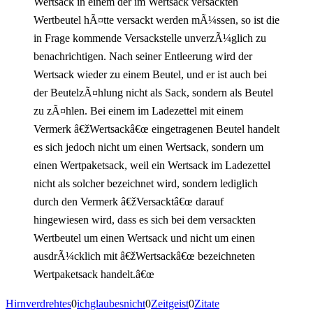
Wertsack in einem der im Wertsack versackten
Wertbeutel hÃ¤tte versackt werden mÃ¼ssen, so ist die
in Frage kommende Versackstelle unverzÃ¼glich zu
benachrichtigen. Nach seiner Entleerung wird der
Wertsack wieder zu einem Beutel, und er ist auch bei
der BeutelzÃ¤hlung nicht als Sack, sondern als Beutel
zu zÃ¤hlen. Bei einem im Ladezettel mit einem
Vermerk â€žWertsackâ€œ eingetragenen Beutel handelt
es sich jedoch nicht um einen Wertsack, sondern um
einen Wertpaketsack, weil ein Wertsack im Ladezettel
nicht als solcher bezeichnet wird, sondern lediglich
durch den Vermerk â€žVersacktâ€œ darauf
hingewiesen wird, dass es sich bei dem versackten
Wertbeutel um einen Wertsack und nicht um einen
ausdrÃ¼cklich mit â€žWertsackâ€œ bezeichneten
Wertpaketsack handelt.â€œ
Hirnverdrehtes
0
ichglaubesnicht
0
Zeitgeist
0
Zitate