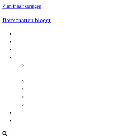
Zum Inhalt springen
Bartschatten bloggt
Blog
Cookie-Richtlinie (EU)
DatenschutzerklÃ¤rung
Programmierung
Automatischer Druck von Crystal Reports-
Dokumenten
RegulÃ¤re AusdrÃ¼cke in C#
Singleton und creational patterns
Tipps, Tricks und Kniffe fÃ¼r Crystal Reports
ViewStates auf dem Server speichern
Startseite
Impressum