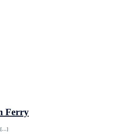
n Ferry
r […]