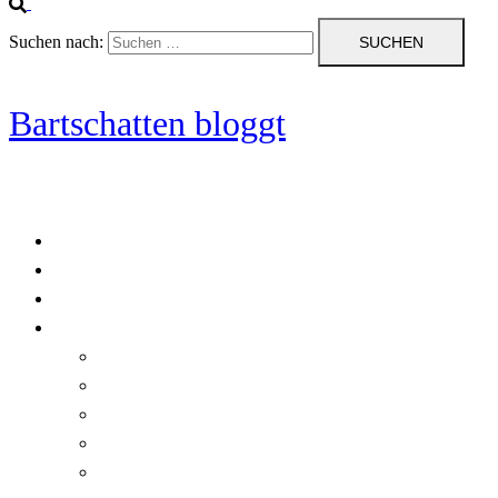
Suchen nach:
Bartschatten bloggt
Blog
Cookie-Richtlinie (EU)
DatenschutzerklÃ¤rung
Programmierung
Automatischer Druck von Crystal Reports-Dokumenten
RegulÃ¤re AusdrÃ¼cke in C#
Singleton und creational patterns
Tipps, Tricks und Kniffe fÃ¼r Crystal Reports
ViewStates auf dem Server speichern