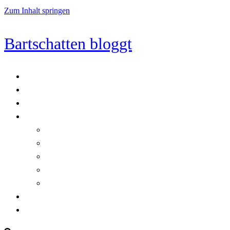
Zum Inhalt springen
Bartschatten bloggt
Blog
Cookie-Richtlinie (EU)
DatenschutzerklÃ¤rung
Programmierung
Automatischer Druck von Crystal Reports-Dokumenten
RegulÃ¤re AusdrÃ¼cke in C#
Singleton und creational patterns
Tipps, Tricks und Kniffe fÃ¼r Crystal Reports
ViewStates auf dem Server speichern
Startseite
Impressum