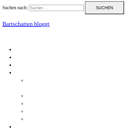
Suchen nach:
Bartschatten bloggt
Blog
Cookie-Richtlinie (EU)
DatenschutzerklÃ¤rung
Programmierung
Automatischer Druck von Crystal Reports-
Dokumenten
RegulÃ¤re AusdrÃ¼cke in C#
Singleton und creational patterns
Tipps, Tricks und Kniffe fÃ¼r Crystal Reports
ViewStates auf dem Server speichern
Startseite