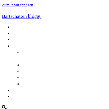
Zum Inhalt springen
Bartschatten bloggt
Blog
Cookie-Richtlinie (EU)
DatenschutzerklÃ¤rung
Programmierung
Automatischer Druck von Crystal Reports-
Dokumenten
RegulÃ¤re AusdrÃ¼cke in C#
Singleton und creational patterns
Tipps, Tricks und Kniffe fÃ¼r Crystal Reports
ViewStates auf dem Server speichern
Startseite
Impressum