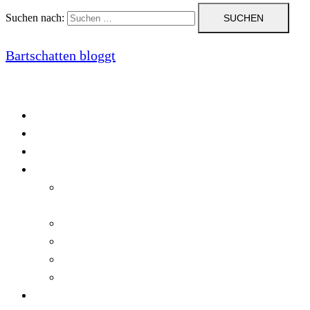
Suchen nach:
Bartschatten bloggt
Blog
Cookie-Richtlinie (EU)
DatenschutzerklÃ¤rung
Programmierung
Automatischer Druck von Crystal Reports-
Dokumenten
RegulÃ¤re AusdrÃ¼cke in C#
Singleton und creational patterns
Tipps, Tricks und Kniffe fÃ¼r Crystal Reports
ViewStates auf dem Server speichern
Startseite