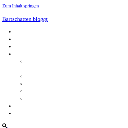
Zum Inhalt springen
Bartschatten bloggt
Blog
Cookie-Richtlinie (EU)
DatenschutzerklÃ¤rung
Programmierung
Automatischer Druck von Crystal Reports-
Dokumenten
RegulÃ¤re AusdrÃ¼cke in C#
Singleton und creational patterns
Tipps, Tricks und Kniffe fÃ¼r Crystal Reports
ViewStates auf dem Server speichern
Startseite
Impressum