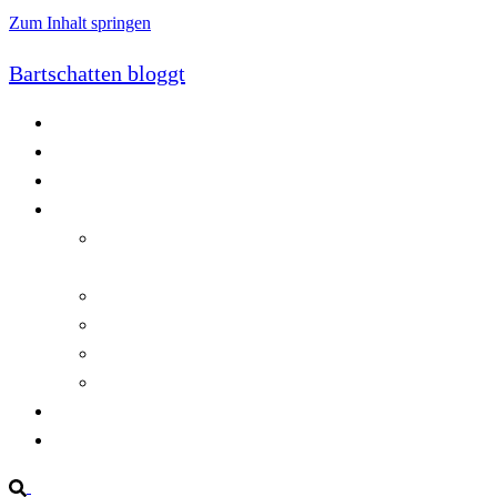
Zum Inhalt springen
Bartschatten bloggt
Blog
Cookie-Richtlinie (EU)
DatenschutzerklÃ¤rung
Programmierung
Automatischer Druck von Crystal Reports-
Dokumenten
RegulÃ¤re AusdrÃ¼cke in C#
Singleton und creational patterns
Tipps, Tricks und Kniffe fÃ¼r Crystal Reports
ViewStates auf dem Server speichern
Startseite
Impressum