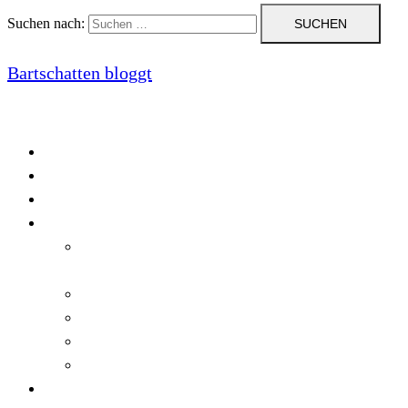
Suchen nach:
Bartschatten bloggt
Blog
Cookie-Richtlinie (EU)
DatenschutzerklÃ¤rung
Programmierung
Automatischer Druck von Crystal Reports-
Dokumenten
RegulÃ¤re AusdrÃ¼cke in C#
Singleton und creational patterns
Tipps, Tricks und Kniffe fÃ¼r Crystal Reports
ViewStates auf dem Server speichern
Startseite