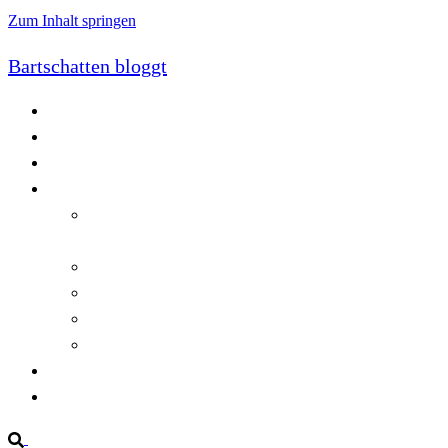
Zum Inhalt springen
Bartschatten bloggt
Blog
Cookie-Richtlinie (EU)
DatenschutzerklÃ¤rung
Programmierung
Automatischer Druck von Crystal Reports-
Dokumenten
RegulÃ¤re AusdrÃ¼cke in C#
Singleton und creational patterns
Tipps, Tricks und Kniffe fÃ¼r Crystal Reports
ViewStates auf dem Server speichern
Startseite
Impressum