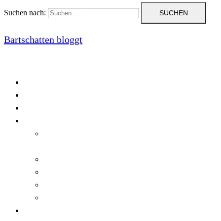
Suchen nach:
Bartschatten bloggt
Blog
Cookie-Richtlinie (EU)
DatenschutzerklÃ¤rung
Programmierung
Automatischer Druck von Crystal Reports-
Dokumenten
RegulÃ¤re AusdrÃ¼cke in C#
Singleton und creational patterns
Tipps, Tricks und Kniffe fÃ¼r Crystal Reports
ViewStates auf dem Server speichern
Startseite