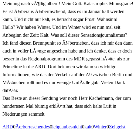
Meinung nach vÃ¶llig albern! Mein Gott. Katastrophe: Minusgrade!
Es ist Ã¼beraus Ã¼berraschend, dass es im Januar kalt werden
kann. Und nicht nur kalt, es herrscht sogar Frost. Wahnsinn!
Hallo? Wir haben Winter. Und im Winter wird es nun mal seit
Anbeginn der Zeit: Kalt. Was soll dieser Sensationsjournalismus?
Ich fand diesen Brennpunkt so Ã¼bertrieben, dass ich mir den dann
auch in voller LÃ¤nge angesehen habe und ich denke, dass er doch
besser in das Regionalprogramm des MDR gepasst hÃ¤tte, als zur
Primetime in die ARD. Dort bekamen wir dann so wichtige
Informationen, wie das der Verkehr auf der A9 zwischen Berlin und
MÃ¼nchen rollt und es nur wenige UnfÃ¤lle gab. Vielen Dank
dafÃ¼r.
Das Beste an dieser Sendung war noch Herr Kachelmann, der zum
hundertsten Mal blumig erklÃ¤rt hat, dass sich kalte Luft in
Niederungen sammelt.
ARD
0
Ãœberraschendes
0
ichglaubesnicht
0
kalt
0
Winter
0
Zeitgeist