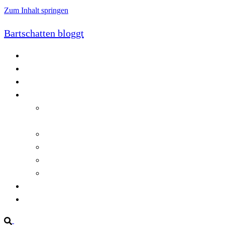
Zum Inhalt springen
Bartschatten bloggt
Blog
Cookie-Richtlinie (EU)
DatenschutzerklÃ¤rung
Programmierung
Automatischer Druck von Crystal Reports-
Dokumenten
RegulÃ¤re AusdrÃ¼cke in C#
Singleton und creational patterns
Tipps, Tricks und Kniffe fÃ¼r Crystal Reports
ViewStates auf dem Server speichern
Startseite
Impressum