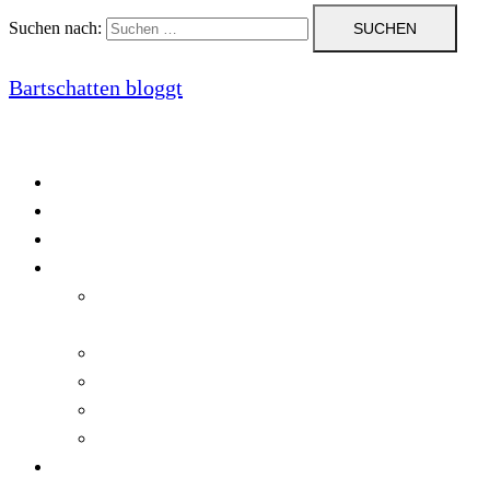
Suchen nach:
Bartschatten bloggt
Blog
Cookie-Richtlinie (EU)
DatenschutzerklÃ¤rung
Programmierung
Automatischer Druck von Crystal Reports-
Dokumenten
RegulÃ¤re AusdrÃ¼cke in C#
Singleton und creational patterns
Tipps, Tricks und Kniffe fÃ¼r Crystal Reports
ViewStates auf dem Server speichern
Startseite