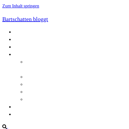
Zum Inhalt springen
Bartschatten bloggt
Blog
Cookie-Richtlinie (EU)
DatenschutzerklÃ¤rung
Programmierung
Automatischer Druck von Crystal Reports-
Dokumenten
RegulÃ¤re AusdrÃ¼cke in C#
Singleton und creational patterns
Tipps, Tricks und Kniffe fÃ¼r Crystal Reports
ViewStates auf dem Server speichern
Startseite
Impressum