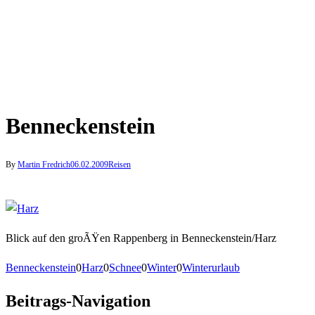
Benneckenstein
By
Martin Fredrich
06.02.2009
Reisen
Blick auf den groÃŸen Rappenberg in Benneckenstein/Harz
Benneckenstein
0
Harz
0
Schnee
0
Winter
0
Winterurlaub
Beitrags-Navigation