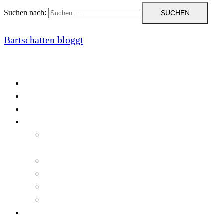
Suchen nach:
Bartschatten bloggt
Blog
Cookie-Richtlinie (EU)
DatenschutzerklÃ¤rung
Programmierung
Automatischer Druck von Crystal Reports-
Dokumenten
RegulÃ¤re AusdrÃ¼cke in C#
Singleton und creational patterns
Tipps, Tricks und Kniffe fÃ¼r Crystal Reports
ViewStates auf dem Server speichern
Startseite