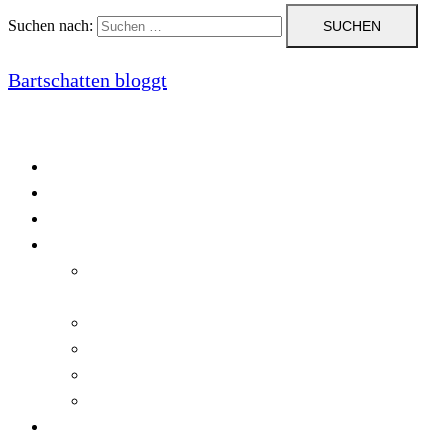
Suchen nach:
Bartschatten bloggt
Blog
Cookie-Richtlinie (EU)
DatenschutzerklÃ¤rung
Programmierung
Automatischer Druck von Crystal Reports-
Dokumenten
RegulÃ¤re AusdrÃ¼cke in C#
Singleton und creational patterns
Tipps, Tricks und Kniffe fÃ¼r Crystal Reports
ViewStates auf dem Server speichern
Startseite