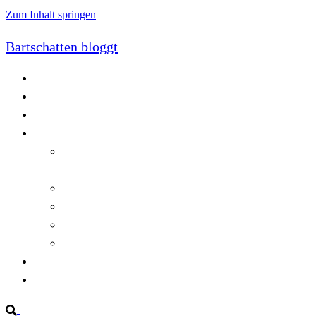
Zum Inhalt springen
Bartschatten bloggt
Blog
Cookie-Richtlinie (EU)
DatenschutzerklÃ¤rung
Programmierung
Automatischer Druck von Crystal Reports-
Dokumenten
RegulÃ¤re AusdrÃ¼cke in C#
Singleton und creational patterns
Tipps, Tricks und Kniffe fÃ¼r Crystal Reports
ViewStates auf dem Server speichern
Startseite
Impressum