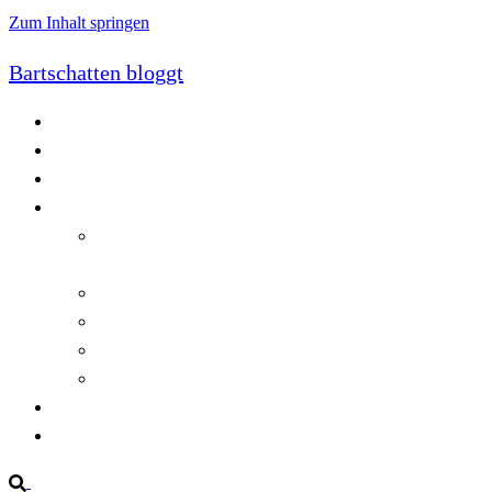
Zum Inhalt springen
Bartschatten bloggt
Blog
Cookie-Richtlinie (EU)
DatenschutzerklÃ¤rung
Programmierung
Automatischer Druck von Crystal Reports-
Dokumenten
RegulÃ¤re AusdrÃ¼cke in C#
Singleton und creational patterns
Tipps, Tricks und Kniffe fÃ¼r Crystal Reports
ViewStates auf dem Server speichern
Startseite
Impressum