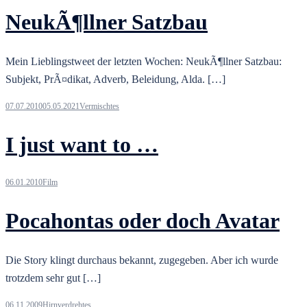
NeukÃ¶llner Satzbau
Mein Lieblingstweet der letzten Wochen: NeukÃ¶llner Satzbau:
Subjekt, PrÃ¤dikat, Adverb, Beleidung, Alda. […]
07.07.2010
05.05.2021
Vermischtes
I just want to …
06.01.2010
Film
Pocahontas oder doch Avatar
Die Story klingt durchaus bekannt, zugegeben. Aber ich wurde
trotzdem sehr gut […]
06.11.2009
Hirnverdrehtes