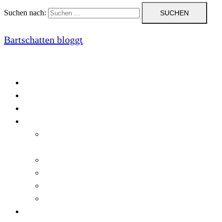
Suchen nach:
Bartschatten bloggt
Blog
Cookie-Richtlinie (EU)
DatenschutzerklÃ¤rung
Programmierung
Automatischer Druck von Crystal Reports-
Dokumenten
RegulÃ¤re AusdrÃ¼cke in C#
Singleton und creational patterns
Tipps, Tricks und Kniffe fÃ¼r Crystal Reports
ViewStates auf dem Server speichern
Startseite