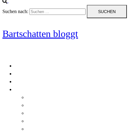
Suchen nach:
Bartschatten bloggt
Blog
Cookie-Richtlinie (EU)
DatenschutzerklÃ¤rung
Programmierung
Automatischer Druck von Crystal Reports-Dokumenten
RegulÃ¤re AusdrÃ¼cke in C#
Singleton und creational patterns
Tipps, Tricks und Kniffe fÃ¼r Crystal Reports
ViewStates auf dem Server speichern