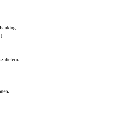
banking.
!)
zuliefern.
hnen.
.