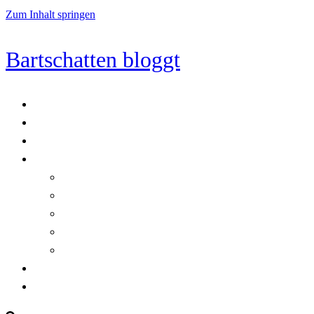
Zum Inhalt springen
Bartschatten bloggt
Blog
Cookie-Richtlinie (EU)
DatenschutzerklÃ¤rung
Programmierung
Automatischer Druck von Crystal Reports-Dokumenten
RegulÃ¤re AusdrÃ¼cke in C#
Singleton und creational patterns
Tipps, Tricks und Kniffe fÃ¼r Crystal Reports
ViewStates auf dem Server speichern
Startseite
Impressum