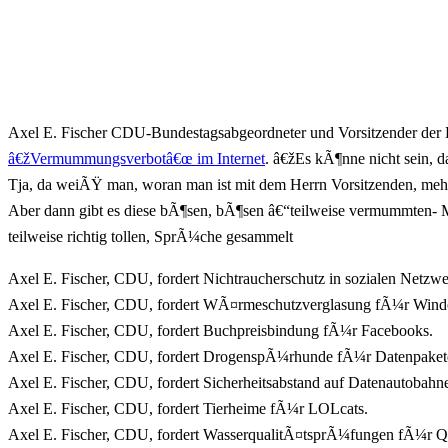
Axel E. Fischer CDU-Bundestagsabgeordneter und Vorsitzender der E
â€žVermummungsverbotâ€œ im Internet
. â€žEs kÃ¶nne nicht sein, 
Tja, da weiÃŸ man, woran man ist mit dem Herrn Vorsitzenden, meh
Aber dann gibt es diese bÃ¶sen, bÃ¶sen â€“teilweise vermummten- Me
teilweise richtig tollen, SprÃ¼che gesammelt
Axel E. Fischer, CDU, fordert Nichtraucherschutz in sozialen Netzw
Axel E. Fischer, CDU, fordert WÃ¤rmeschutzverglasung fÃ¼r Win
Axel E. Fischer, CDU, fordert Buchpreisbindung fÃ¼r Facebooks.
Axel E. Fischer, CDU, fordert DrogenspÃ¼rhunde fÃ¼r Datenpaket
Axel E. Fischer, CDU, fordert Sicherheitsabstand auf Datenautobahn
Axel E. Fischer, CDU, fordert Tierheime fÃ¼r LOLcats.
Axel E. Fischer, CDU, fordert WasserqualitÃ¤tsprÃ¼fungen fÃ¼r Qu