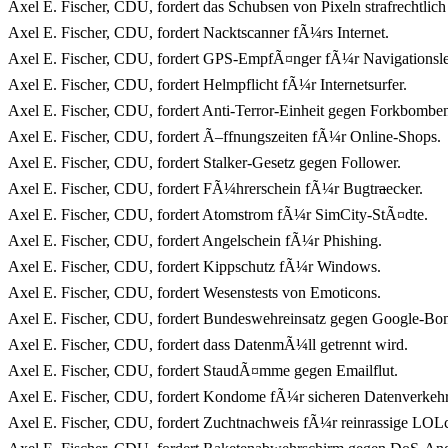
Axel E. Fischer, CDU, fordert das Schubsen von Pixeln strafrechtlich
Axel E. Fischer, CDU, fordert Nacktscanner fÃ¼rs Internet.
Axel E. Fischer, CDU, fordert GPS-EmpfÃ¤nger fÃ¼r Navigationsle
Axel E. Fischer, CDU, fordert Helmpflicht fÃ¼r Internetsurfer.
Axel E. Fischer, CDU, fordert Anti-Terror-Einheit gegen Forkbombe
Axel E. Fischer, CDU, fordert Ã–ffnungszeiten fÃ¼r Online-Shops.
Axel E. Fischer, CDU, fordert Stalker-Gesetz gegen Follower.
Axel E. Fischer, CDU, fordert FÃ¼hrerschein fÃ¼r Bugtr
a
ecker.
Axel E. Fischer, CDU, fordert Atomstrom fÃ¼r SimCity-StÃ¤dte.
Axel E. Fischer, CDU, fordert Angelschein fÃ¼r Phishing.
Axel E. Fischer, CDU, fordert Kippschutz fÃ¼r Windows.
Axel E. Fischer, CDU, fordert Wesenstests von Emoticons.
Axel E. Fischer, CDU, fordert Bundeswehreinsatz gegen Google-Bo
Axel E. Fischer, CDU, fordert dass DatenmÃ¼ll getrennt wird.
Axel E. Fischer, CDU, fordert StaudÃ¤mme gegen Emailflut.
Axel E. Fischer, CDU, fordert Kondome fÃ¼r sicheren Datenverkehr
Axel E. Fischer, CDU, fordert Zuchtnachweis fÃ¼r reinrassige LOLc