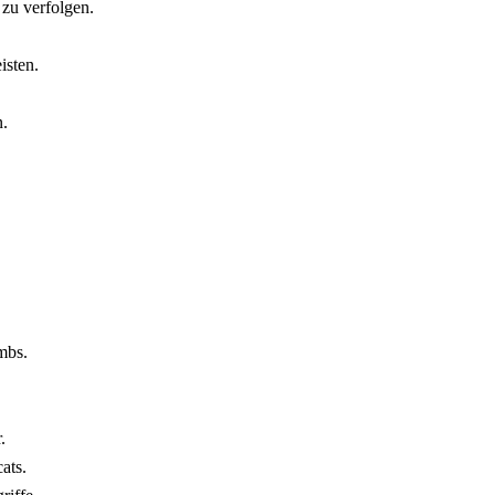
 zu verfolgen.
isten.
n.
mbs.
.
ats.