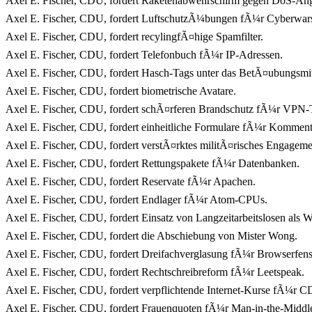
Axel E. Fischer, CDU, fordert Raketenabwehrschirm gegen DoS-Angr
Axel E. Fischer, CDU, fordert LuftschutzÃ¼bungen fÃ¼r Cyberwar
Axel E. Fischer, CDU, fordert recylingfÃ¤hige Spamfilter.
Axel E. Fischer, CDU, fordert Telefonbuch fÃ¼r IP-Adressen.
Axel E. Fischer, CDU, fordert Hasch-Tags unter das BetÃ¤ubungsmitte
Axel E. Fischer, CDU, fordert biometrische Avatare.
Axel E. Fischer, CDU, fordert schÃ¤rferen Brandschutz fÃ¼r VPN-
Axel E. Fischer, CDU, fordert einheitliche Formulare fÃ¼r Komment
Axel E. Fischer, CDU, fordert verstÃ¤rktes militÃ¤risches Engagemen
Axel E. Fischer, CDU, fordert Rettungspakete fÃ¼r Datenbanken.
Axel E. Fischer, CDU, fordert Reservate fÃ¼r Apachen.
Axel E. Fischer, CDU, fordert Endlager fÃ¼r Atom-CPUs.
Axel E. Fischer, CDU, fordert Einsatz von Langzeitarbeitslosen als 
Axel E. Fischer, CDU, fordert die Abschiebung von Mister Wong.
Axel E. Fischer, CDU, fordert Dreifachverglasung fÃ¼r Browserfenst
Axel E. Fischer, CDU, fordert Rechtschreibreform fÃ¼r Leetspeak.
Axel E. Fischer, CDU, fordert verpflichtende Internet-Kurse fÃ¼r C
Axel E. Fischer, CDU, fordert Frauenquoten fÃ¼r Man-in-the-Middle