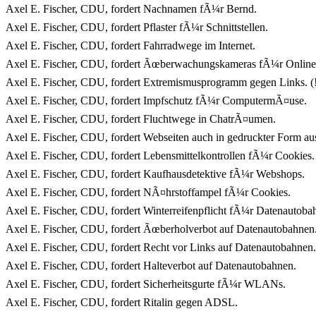
Axel E. Fischer, CDU, fordert Nachnamen fÃ¼r Bernd.
Axel E. Fischer, CDU, fordert Pflaster fÃ¼r Schnittstellen.
Axel E. Fischer, CDU, fordert Fahrradwege im Internet.
Axel E. Fischer, CDU, fordert Ãœberwachungskameras fÃ¼r Online
Axel E. Fischer, CDU, fordert Extremismusprogramm gegen Links. (
Axel E. Fischer, CDU, fordert Impfschutz fÃ¼r ComputermÃ¤use.
Axel E. Fischer, CDU, fordert Fluchtwege in ChatrÃ¤umen.
Axel E. Fischer, CDU, fordert Webseiten auch in gedruckter Form aus
Axel E. Fischer, CDU, fordert Lebensmittelkontrollen fÃ¼r Cookies.
Axel E. Fischer, CDU, fordert Kaufhausdetektive fÃ¼r Webshops.
Axel E. Fischer, CDU, fordert NÃ¤hrstoffampel fÃ¼r Cookies.
Axel E. Fischer, CDU, fordert Winterreifenpflicht fÃ¼r Datenautoba
Axel E. Fischer, CDU, fordert Ãœberholverbot auf Datenautobahnen
Axel E. Fischer, CDU, fordert Recht vor Links auf Datenautobahnen.
Axel E. Fischer, CDU, fordert Halteverbot auf Datenautobahnen.
Axel E. Fischer, CDU, fordert Sicherheitsgurte fÃ¼r WLANs.
Axel E. Fischer, CDU, fordert Ritalin gegen ADSL.