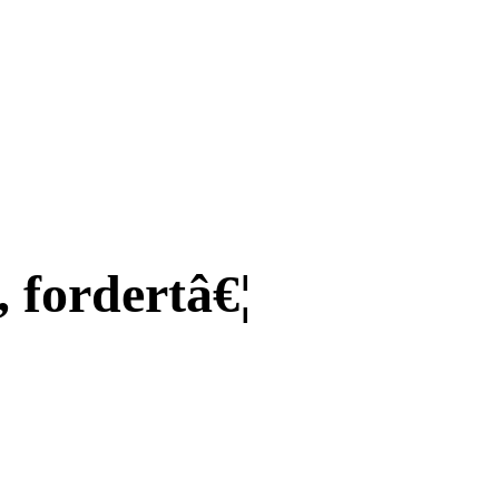
 fordertâ€¦