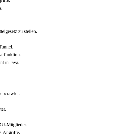
iffe.
s.
lgesetz zu stellen.
Tunnel.
arfunktion.
t in Java.
Webcrawler.
er.
DU-Mitglieder.
-Angriffe.