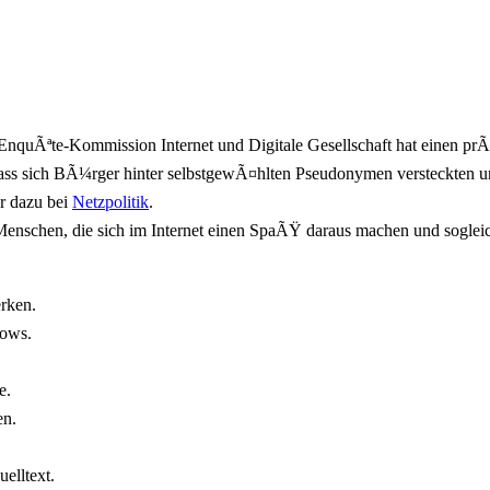
nquÃªte-Kommission Internet und Digitale Gesellschaft hat einen prÃ
dass sich BÃ¼rger hinter selbstgewÃ¤hlten Pseudonymen versteckten 
r dazu bei
Netzpolitik
.
nschen, die sich im Internet einen SpaÃŸ daraus machen und sogleich 
erken.
dows.
e.
en.
elltext.