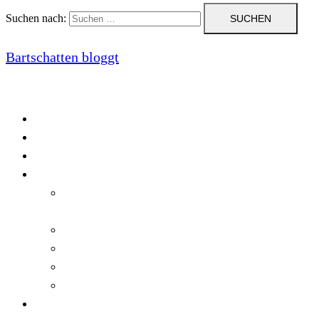
Suchen nach:
Bartschatten bloggt
Blog
Cookie-Richtlinie (EU)
DatenschutzerklÃ¤rung
Programmierung
Automatischer Druck von Crystal Reports-
Dokumenten
RegulÃ¤re AusdrÃ¼cke in C#
Singleton und creational patterns
Tipps, Tricks und Kniffe fÃ¼r Crystal Reports
ViewStates auf dem Server speichern
Startseite