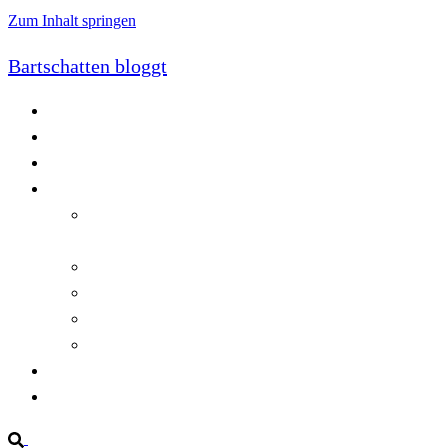
Zum Inhalt springen
Bartschatten bloggt
Blog
Cookie-Richtlinie (EU)
DatenschutzerklÃ¤rung
Programmierung
Automatischer Druck von Crystal Reports-
Dokumenten
RegulÃ¤re AusdrÃ¼cke in C#
Singleton und creational patterns
Tipps, Tricks und Kniffe fÃ¼r Crystal Reports
ViewStates auf dem Server speichern
Startseite
Impressum