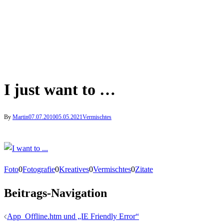
I just want to …
By
Martin
07.07.2010
05.05.2021
Vermischtes
Foto
0
Fotografie
0
Kreatives
0
Vermischtes
0
Zitate
Beitrags-Navigation
App_Offline.htm und „IE Friendly Error“