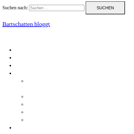
Suchen nach:
Bartschatten bloggt
Blog
Cookie-Richtlinie (EU)
DatenschutzerklÃ¤rung
Programmierung
Automatischer Druck von Crystal Reports-
Dokumenten
RegulÃ¤re AusdrÃ¼cke in C#
Singleton und creational patterns
Tipps, Tricks und Kniffe fÃ¼r Crystal Reports
ViewStates auf dem Server speichern
Startseite