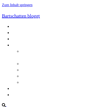
Zum Inhalt springen
Bartschatten bloggt
Blog
Cookie-Richtlinie (EU)
DatenschutzerklÃ¤rung
Programmierung
Automatischer Druck von Crystal Reports-
Dokumenten
RegulÃ¤re AusdrÃ¼cke in C#
Singleton und creational patterns
Tipps, Tricks und Kniffe fÃ¼r Crystal Reports
ViewStates auf dem Server speichern
Startseite
Impressum