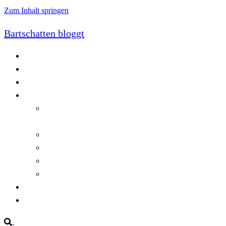
Zum Inhalt springen
Bartschatten bloggt
Blog
Cookie-Richtlinie (EU)
DatenschutzerklÃ¤rung
Programmierung
Automatischer Druck von Crystal Reports-
Dokumenten
RegulÃ¤re AusdrÃ¼cke in C#
Singleton und creational patterns
Tipps, Tricks und Kniffe fÃ¼r Crystal Reports
ViewStates auf dem Server speichern
Startseite
Impressum