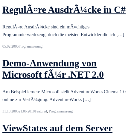
RegulÃ¤re AusdrÃ¼cke in C#
RegulÃ¤re AusdrÃ¼cke sind ein mÃ¤chtiges
Programmierwerkzeug, doch die meisten Entwickler die ich […]
05.02.2006
Programmierung
Demo-Anwendung von
Microsoft fÃ¼r .NET 2.0
Am Beispiel lernen: Microsoft stellt AdventureWorks Cinema 1.0
online zur VerfÃ¼gung. AdventureWorks […]
31.10.2005
21.06.2010
Featured
,
Programmierung
ViewStates auf dem Server