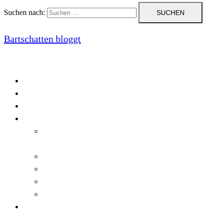
Suchen nach:
Bartschatten bloggt
Blog
Cookie-Richtlinie (EU)
DatenschutzerklÃ¤rung
Programmierung
Automatischer Druck von Crystal Reports-
Dokumenten
RegulÃ¤re AusdrÃ¼cke in C#
Singleton und creational patterns
Tipps, Tricks und Kniffe fÃ¼r Crystal Reports
ViewStates auf dem Server speichern
Startseite