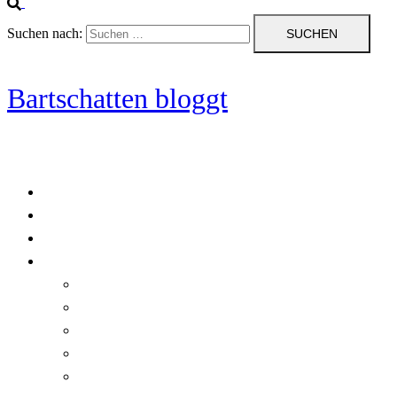
Suchen nach:
Bartschatten bloggt
Blog
Cookie-Richtlinie (EU)
DatenschutzerklÃ¤rung
Programmierung
Automatischer Druck von Crystal Reports-Dokumenten
RegulÃ¤re AusdrÃ¼cke in C#
Singleton und creational patterns
Tipps, Tricks und Kniffe fÃ¼r Crystal Reports
ViewStates auf dem Server speichern