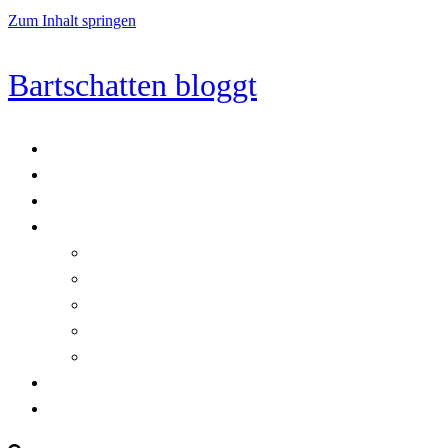
Zum Inhalt springen
Bartschatten bloggt
Blog
Cookie-Richtlinie (EU)
DatenschutzerklÃ¤rung
Programmierung
Automatischer Druck von Crystal Reports-Dokumenten
RegulÃ¤re AusdrÃ¼cke in C#
Singleton und creational patterns
Tipps, Tricks und Kniffe fÃ¼r Crystal Reports
ViewStates auf dem Server speichern
Startseite
Impressum