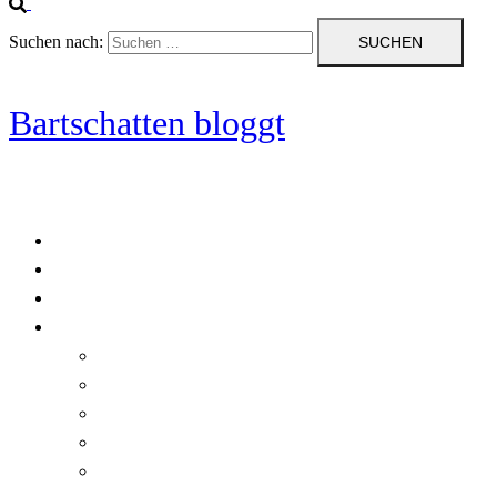
Suchen nach:
Bartschatten bloggt
Blog
Cookie-Richtlinie (EU)
DatenschutzerklÃ¤rung
Programmierung
Automatischer Druck von Crystal Reports-Dokumenten
RegulÃ¤re AusdrÃ¼cke in C#
Singleton und creational patterns
Tipps, Tricks und Kniffe fÃ¼r Crystal Reports
ViewStates auf dem Server speichern