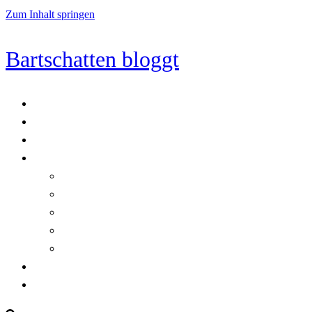
Zum Inhalt springen
Bartschatten bloggt
Blog
Cookie-Richtlinie (EU)
DatenschutzerklÃ¤rung
Programmierung
Automatischer Druck von Crystal Reports-Dokumenten
RegulÃ¤re AusdrÃ¼cke in C#
Singleton und creational patterns
Tipps, Tricks und Kniffe fÃ¼r Crystal Reports
ViewStates auf dem Server speichern
Startseite
Impressum