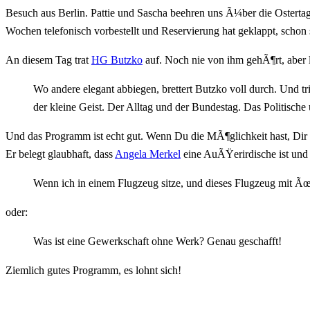
Besuch aus Berlin. Pattie und Sascha beehren uns Ã¼ber die Osterta
Wochen telefonisch vorbestellt und Reservierung hat geklappt, schon
An diesem Tag trat
HG Butzko
auf. Noch nie von ihm gehÃ¶rt, aber
Wo andere elegant abbiegen, brettert Butzko voll durch. Und t
der kleine Geist. Der Alltag und der Bundestag. Das Politisch
Und das Programm ist echt gut. Wenn Du die MÃ¶glichkeit hast, Dir
Er belegt glaubhaft, dass
Angela Merkel
eine AuÃŸerirdische ist und e
Wenn ich in einem Flugzeug sitze, und dieses Flugzeug mit Ãœbe
oder:
Was ist eine Gewerkschaft ohne Werk? Genau geschafft!
Ziemlich gutes Programm, es lohnt sich!