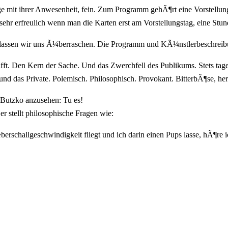
ge mit ihrer Anwesenheit, fein. Zum Programm gehÃ¶rt eine Vorstellu
 sehr erfreulich wenn man die Karten erst am Vorstellungstag, eine St
 lassen wir uns Ã¼berraschen. Die Programm und KÃ¼nstlerbeschreibu
rifft. Den Kern der Sache. Und das Zwerchfell des Publikums. Stets tag
e und das Private. Polemisch. Philosophisch. Provokant. BitterbÃ¶se, 
 Butzko anzusehen: Tu es!
r stellt philosophische Fragen wie:
rschallgeschwindigkeit fliegt und ich darin einen Pups lasse, hÃ¶re ic