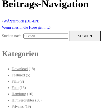
Beitrags-Navigation
WÃ¶rterbuch (DE-EN)
Wenn alles in die Hose geht …
Suchen nach:
Kategorien
Download
(18)
Featured
(5)
Film
(3)
Foto
(13)
Hamburg
(10)
Hirnverdrehtes
(36)
Privates
(19)