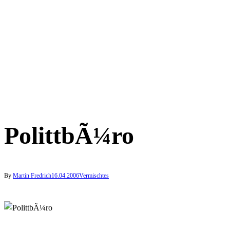
PolittbÃ¼ro
By
Martin Fredrich
16.04.2006
Vermischtes