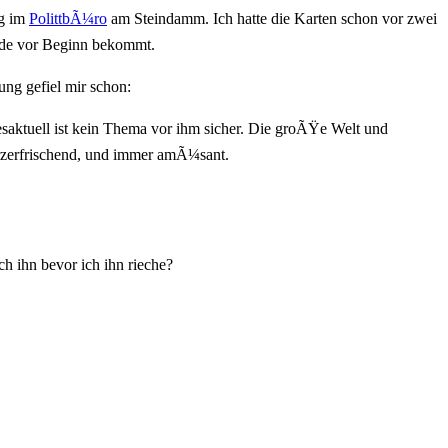
ng im
PolittbÃ¼ro
am Steindamm. Ich hatte die Karten schon vor zwei
unde vor Beginn bekommt.
ng gefiel mir schon:
esaktuell ist kein Thema vor ihm sicher. Die groÃŸe Welt und
herzerfrischend, und immer amÃ¼sant.
h ihn bevor ich ihn rieche?