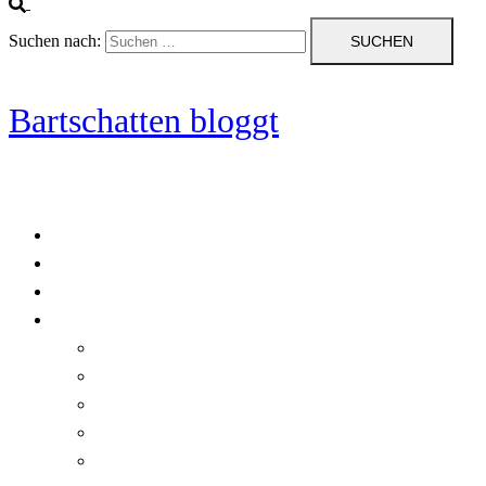
Suchen nach:
Bartschatten bloggt
Blog
Cookie-Richtlinie (EU)
DatenschutzerklÃ¤rung
Programmierung
Automatischer Druck von Crystal Reports-Dokumenten
RegulÃ¤re AusdrÃ¼cke in C#
Singleton und creational patterns
Tipps, Tricks und Kniffe fÃ¼r Crystal Reports
ViewStates auf dem Server speichern