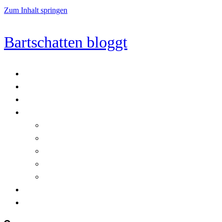
Zum Inhalt springen
Bartschatten bloggt
Blog
Cookie-Richtlinie (EU)
DatenschutzerklÃ¤rung
Programmierung
Automatischer Druck von Crystal Reports-Dokumenten
RegulÃ¤re AusdrÃ¼cke in C#
Singleton und creational patterns
Tipps, Tricks und Kniffe fÃ¼r Crystal Reports
ViewStates auf dem Server speichern
Startseite
Impressum