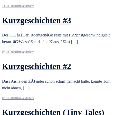
11.05.2010
Hirnverdrehtes
Kurzgeschichten #3
Der ICE â€žCarl Roentgenâ€œ raste mit HÃ¶chstgeschwindigkeit
heran. â€žWiesoâ€œ, dachte Klaus, â€žist […]
07.05.2010
Hirnverdrehtes
Kurzgeschichten #2
Dass Aisha den ZÃ¼nder schon scharf gemacht hatte, konnte Tom
nicht ahnen, […]
05.05.2010
Hirnverdrehtes
Kurzgeschichten (Tiny Tales)