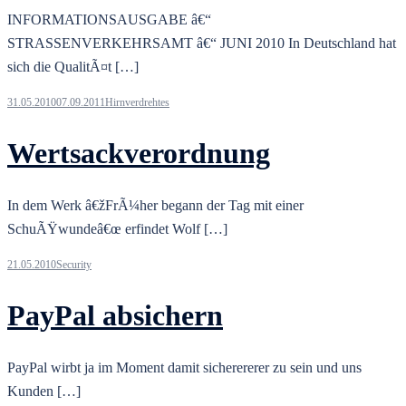
INFORMATIONSAUSGABE â€“
STRASSENVERKEHRSAMT â€“ JUNI 2010 In Deutschland hat
sich die QualitÃ¤t […]
31.05.2010
07.09.2011
Hirnverdrehtes
Wertsackverordnung
In dem Werk â€žFrÃ¼her begann der Tag mit einer
SchuÃŸwundeâ€œ erfindet Wolf […]
21.05.2010
Security
PayPal absichern
PayPal wirbt ja im Moment damit sicherererer zu sein und uns
Kunden […]