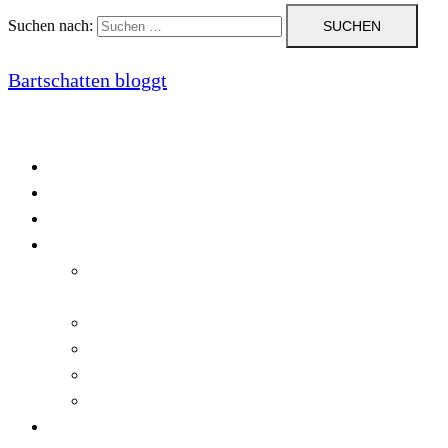
Suchen nach:
Bartschatten bloggt
Blog
Cookie-Richtlinie (EU)
DatenschutzerklÃ¤rung
Programmierung
Automatischer Druck von Crystal Reports-
Dokumenten
RegulÃ¤re AusdrÃ¼cke in C#
Singleton und creational patterns
Tipps, Tricks und Kniffe fÃ¼r Crystal Reports
ViewStates auf dem Server speichern
Startseite