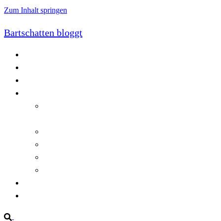
Zum Inhalt springen
Bartschatten bloggt
Blog
Cookie-Richtlinie (EU)
DatenschutzerklÃ¤rung
Programmierung
Automatischer Druck von Crystal Reports-
Dokumenten
RegulÃ¤re AusdrÃ¼cke in C#
Singleton und creational patterns
Tipps, Tricks und Kniffe fÃ¼r Crystal Reports
ViewStates auf dem Server speichern
Startseite
Impressum