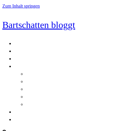
Zum Inhalt springen
Bartschatten bloggt
Blog
Cookie-Richtlinie (EU)
DatenschutzerklÃ¤rung
Programmierung
Automatischer Druck von Crystal Reports-Dokumenten
RegulÃ¤re AusdrÃ¼cke in C#
Singleton und creational patterns
Tipps, Tricks und Kniffe fÃ¼r Crystal Reports
ViewStates auf dem Server speichern
Startseite
Impressum