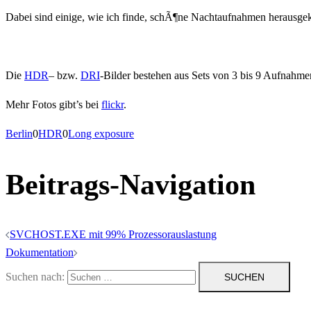
Dabei sind einige, wie ich finde, schÃ¶ne Nachtaufnahmen herausg
Die
HDR
– bzw.
DRI
-Bilder bestehen aus Sets von 3 bis 9 Aufnahme
Mehr Fotos gibt’s bei
flickr
.
Berlin
0
HDR
0
Long exposure
Beitrags-Navigation
SVCHOST.EXE mit 99% Prozessorauslastung
Dokumentation
Suchen nach: