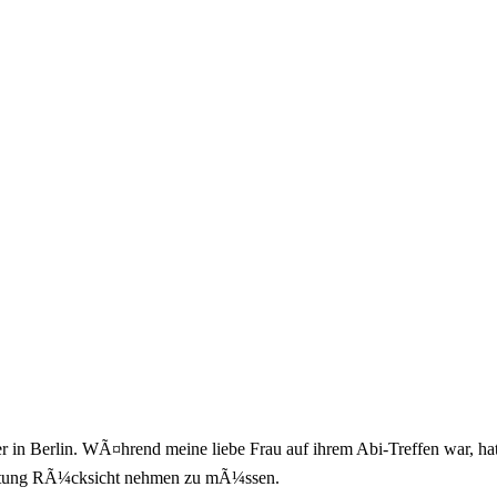
n Berlin. WÃ¤hrend meine liebe Frau auf ihrem Abi-Treffen war, hatte 
leitung RÃ¼cksicht nehmen zu mÃ¼ssen.