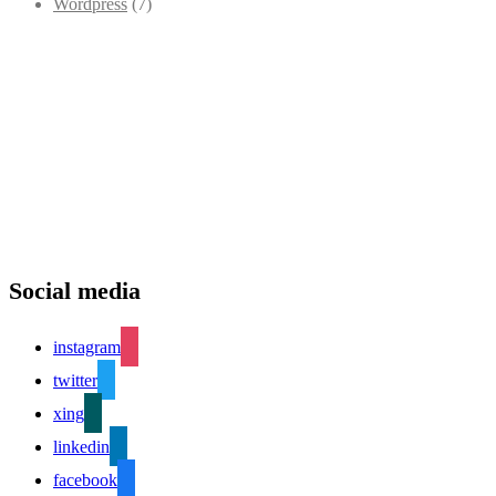
Wordpress
(7)
Social media
instagram
twitter
xing
linkedin
facebook