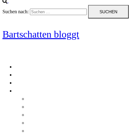
Suchen nach:
Bartschatten bloggt
Blog
Cookie-Richtlinie (EU)
DatenschutzerklÃ¤rung
Programmierung
Automatischer Druck von Crystal Reports-Dokumenten
RegulÃ¤re AusdrÃ¼cke in C#
Singleton und creational patterns
Tipps, Tricks und Kniffe fÃ¼r Crystal Reports
ViewStates auf dem Server speichern