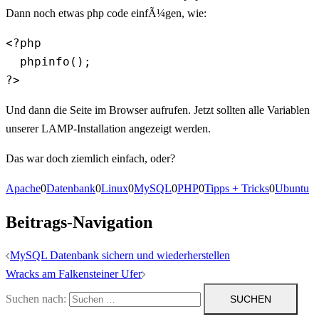
Dann noch etwas php code einfÃ¼gen, wie:
<?php

  phpinfo();

?>
Und dann die Seite im Browser aufrufen. Jetzt sollten alle Variablen
unserer LAMP-Installation angezeigt werden.
Das war doch ziemlich einfach, oder?
Apache
0
Datenbank
0
Linux
0
MySQL
0
PHP
0
Tipps + Tricks
0
Ubuntu
Beitrags-Navigation
MySQL Datenbank sichern und wiederherstellen
Wracks am Falkensteiner Ufer
Suchen nach: