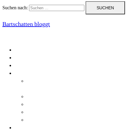
Suchen nach:
Bartschatten bloggt
Blog
Cookie-Richtlinie (EU)
DatenschutzerklÃ¤rung
Programmierung
Automatischer Druck von Crystal Reports-
Dokumenten
RegulÃ¤re AusdrÃ¼cke in C#
Singleton und creational patterns
Tipps, Tricks und Kniffe fÃ¼r Crystal Reports
ViewStates auf dem Server speichern
Startseite