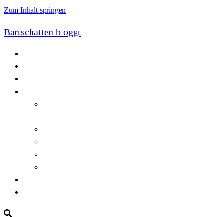
Zum Inhalt springen
Bartschatten bloggt
Blog
Cookie-Richtlinie (EU)
DatenschutzerklÃ¤rung
Programmierung
Automatischer Druck von Crystal Reports-
Dokumenten
RegulÃ¤re AusdrÃ¼cke in C#
Singleton und creational patterns
Tipps, Tricks und Kniffe fÃ¼r Crystal Reports
ViewStates auf dem Server speichern
Startseite
Impressum