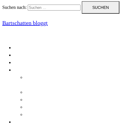
Suchen nach:
Bartschatten bloggt
Blog
Cookie-Richtlinie (EU)
DatenschutzerklÃ¤rung
Programmierung
Automatischer Druck von Crystal Reports-
Dokumenten
RegulÃ¤re AusdrÃ¼cke in C#
Singleton und creational patterns
Tipps, Tricks und Kniffe fÃ¼r Crystal Reports
ViewStates auf dem Server speichern
Startseite