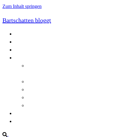
Zum Inhalt springen
Bartschatten bloggt
Blog
Cookie-Richtlinie (EU)
DatenschutzerklÃ¤rung
Programmierung
Automatischer Druck von Crystal Reports-
Dokumenten
RegulÃ¤re AusdrÃ¼cke in C#
Singleton und creational patterns
Tipps, Tricks und Kniffe fÃ¼r Crystal Reports
ViewStates auf dem Server speichern
Startseite
Impressum