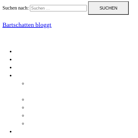
Suchen nach:
Bartschatten bloggt
Blog
Cookie-Richtlinie (EU)
DatenschutzerklÃ¤rung
Programmierung
Automatischer Druck von Crystal Reports-
Dokumenten
RegulÃ¤re AusdrÃ¼cke in C#
Singleton und creational patterns
Tipps, Tricks und Kniffe fÃ¼r Crystal Reports
ViewStates auf dem Server speichern
Startseite