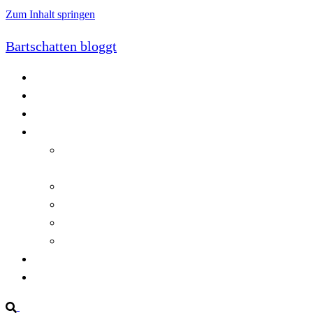
Zum Inhalt springen
Bartschatten bloggt
Blog
Cookie-Richtlinie (EU)
DatenschutzerklÃ¤rung
Programmierung
Automatischer Druck von Crystal Reports-
Dokumenten
RegulÃ¤re AusdrÃ¼cke in C#
Singleton und creational patterns
Tipps, Tricks und Kniffe fÃ¼r Crystal Reports
ViewStates auf dem Server speichern
Startseite
Impressum